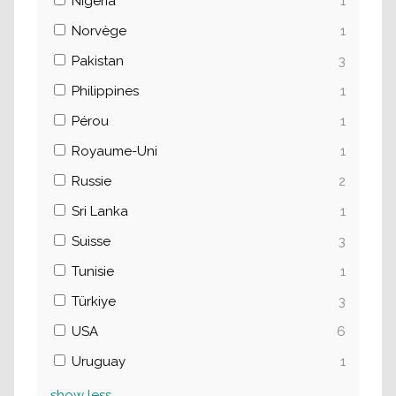
Nigeria
1
Norvège
1
Pakistan
3
Philippines
1
Pérou
1
Royaume-Uni
1
Russie
2
Sri Lanka
1
Suisse
3
Tunisie
1
Türkiye
3
USA
6
Uruguay
1
show
less