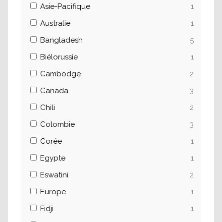
Asie-Pacifique
1
Australie
1
Bangladesh
5
Biélorussie
1
Cambodge
2
Canada
3
Chili
2
Colombie
3
Corée
1
Egypte
1
Eswatini
2
Europe
1
Fidji
1