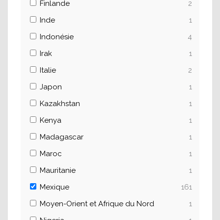
Finlande
2
Inde
1
Indonésie
4
Irak
1
Italie
2
Japon
1
Kazakhstan
1
Kenya
1
Madagascar
1
Maroc
1
Mauritanie
1
Mexique
161
Moyen-Orient et Afrique du Nord
1