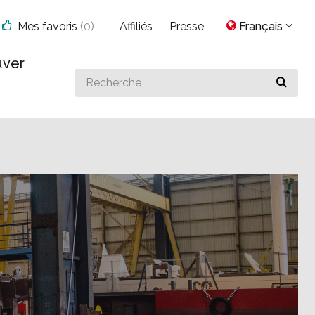
Mes favoris
(
0
)
Affiliés
Presse
Français
uver
Search
for
something