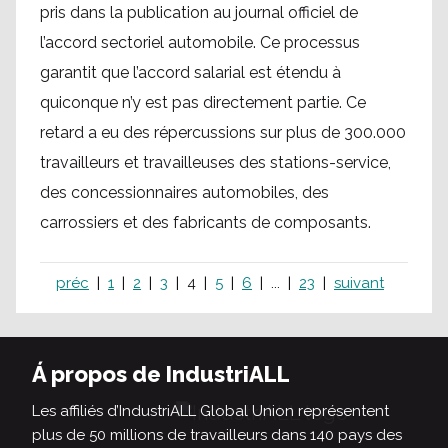
pris dans la publication au journal officiel de
l’accord sectoriel automobile. Ce processus
garantit que l’accord salarial est étendu à
quiconque n’y est pas directement partie. Ce
retard a eu des répercussions sur plus de 300.000
travailleurs et travailleuses des stations-service,
des concessionnaires automobiles, des
carrossiers et des fabricants de composants.
préc
1
2
3
4
5
6
...
23
suivant
Á propos de IndustriALL
Les affiliés d’IndustriALL Global Union représentent
plus de 50 millions de travailleurs dans 140 pays des