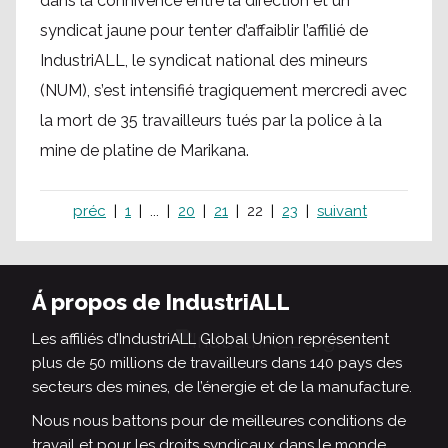
dans la connivence entre la direction et un
syndicat jaune pour tenter d’affaiblir l’affilié de
IndustriALL, le syndicat national des mineurs
(NUM), s’est intensifié tragiquement mercredi avec
la mort de 35 travailleurs tués par la police à la
mine de platine de Marikana.
préc
1
...
20
21
22
23
suivant
Á propos de IndustriALL
Les affiliés d’IndustriALL Global Union représentent
plus de 50 millions de travailleurs dans 140 pays des
secteurs des mines, de l’énergie et de la manufacture.
Nous nous battons pour de meilleures conditions de
travail et pour les droits syndicaux dans le monde