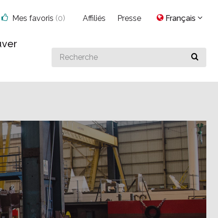
Mes favoris
(
0
)
Affiliés
Presse
Français
uver
Search
for
something