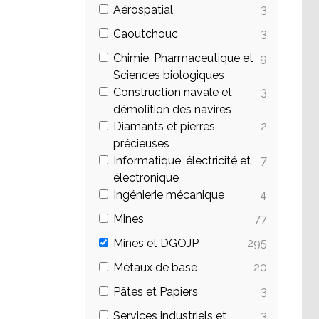
Aérospatial
3
Caoutchouc
3
Chimie, Pharmaceutique et
9
Sciences biologiques
Construction navale et
3
démolition des navires
Diamants et pierres
2
précieuses
Informatique, électricité et
7
électronique
Ingénierie mécanique
4
Mines
77
Mines et DGOJP
295
Métaux de base
20
Pâtes et Papiers
3
Services industriels et
3