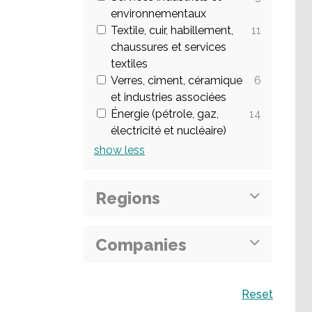
environnementaux
Textile, cuir, habillement,
11
chaussures et services
textiles
Verres, ciment, céramique
6
et industries associées
Énergie (pétrole, gaz,
14
électricité et nucléaire)
show
less
Regions
Companies
Recherche
Reset