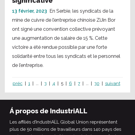
significative
13 février, 2023
En Serbie, les syndicats de la
mine de cuivre de l’entreprise chinoise ZiJin Bor
ont signé une convention collective prévoyant
une augmentation de salaire de 15 %. Cette
victoire a été rendue possible par une forte
solidarité entre tous les syndicats et le personnel
de l’entreprise.
préc
1
...
3
4
5
6
7
...
30
suivant
Á propos de IndustriALL
Les affiliés d’IndustriALL Global Union représentent
plus de 50 millions de travailleurs dans 140 pays des