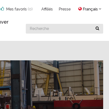
Mes favoris
(
0
)
Affiliés
Presse
Français
uver
Search
for
something