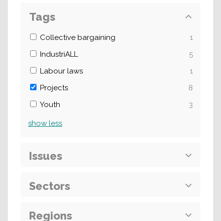
Tags
Collective bargaining
1
IndustriALL
5
Labour laws
1
Projects
8
Youth
3
show
less
Issues
Sectors
Regions