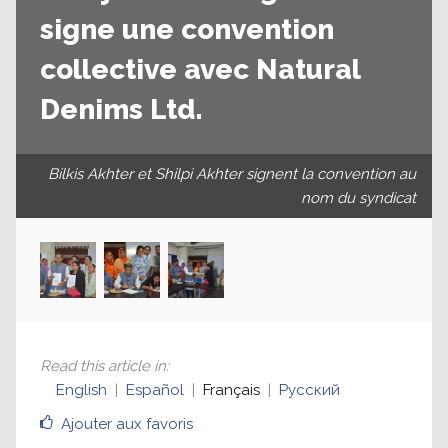
signe une convention
collective avec Natural
Denims Ltd.
Bilkis Akhter et Shilpi Akhter signent la convention au
nom du syndicat
Read this article in
:
English
Español
Français
Русский
Ajouter aux favoris