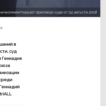
ничкомменттируют приговор суда от 24 августа 2018
 в
ушаний в
сти, суд
 Геннадия
союза
анизации
 среди
 Геннадий
triALL