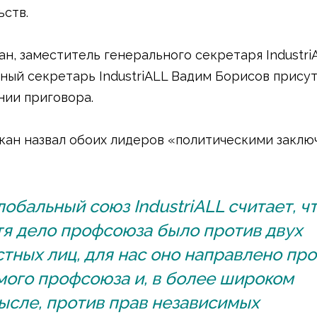
ьств.
ан, заместитель генерального секретаря Industri
ный секретарь IndustriALL Вадим Борисов прису
нии приговора.
кан назвал обоих лидеров «политическими закл
лобальный союз IndustriALL считает, чт
тя дело профсоюза было против двух
стных лиц, для нас оно направлено пр
мого профсоюза и, в более широком
ысле, против прав независимых