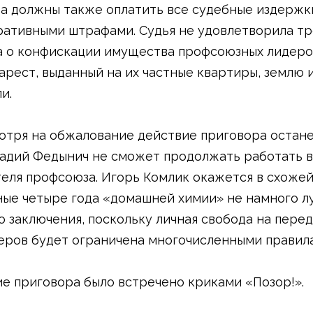
а должны также оплатить все судебные издержк
ативными штрафами. Судья не удовлетворила т
 о конфискации имущества профсоюзных лидеров
арест, выданный на их частные квартиры, землю 
и.
отря на обжалование действие приговора остане
надий Федынич не сможет продолжать работать в
еля профсоюза. Игорь Комлик окажется в схожей
ые четыре года «домашней химии» не намного л
 заключения, поскольку личная свобода на пере
еров будет ограничена многочисленными правил
е приговора было встречено криками «Позор!».