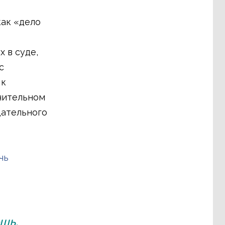
как «дело
 в суде,
с
 к
ючительном
дательного
чь
шь,