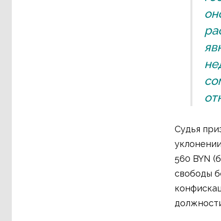
он
ра
яв
не
со
от
Судья при
уклонении
560 BYN (
свободы б
конфискац
должности