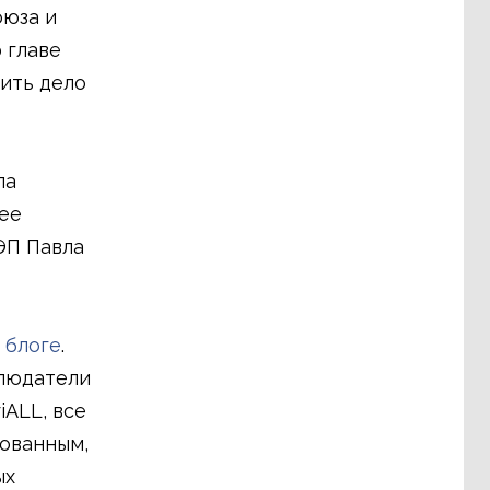
оюза и
 главе
ить дело
ла
ее
ЭП Павла
 блоге
.
блюдатели
iALL, все
рованным,
ых