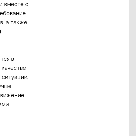
и вместе с
ребование
, а также
и
тся в
 качестве
 ситуации.
учше
движение
ами.