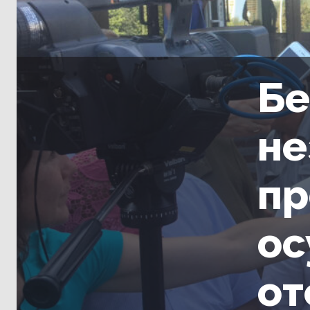
Бе
не
пр
ос
от