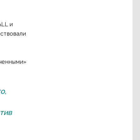
ALL и
тствовали
юченными»
о,
отив