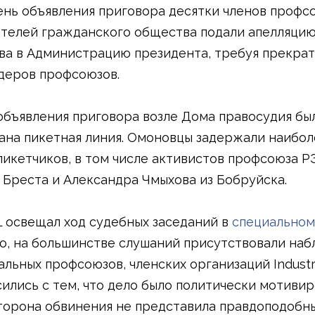
ень объявления приговора десятки членов профс
телей гражданского общества подали апелляцию
ва в Администрацию президента, требуя прекрат
деров профсоюзов.
объявления приговора возле Дома правосудия бы
ана пикетная линия. Омоновцы задержали наибол
пикетчиков, в том числе активистов профсоюза Р
 Бреста и Александра Чмыхова из Бобруйска.
LL освещал ход судебных заседаний в
специальном
о, на большинстве слушаний присутствовали на
альных профсоюзов, членских организаций Industr
сились с тем, что дело было политически мотиви
сторона обвинения не представила правдоподобн