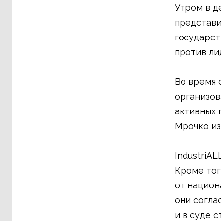
Утром в д
представи
государст
против ли
Во время 
организов
активных 
Мрочко из
IndustriA
Кроме тог
от национ
они согла
и в суде 