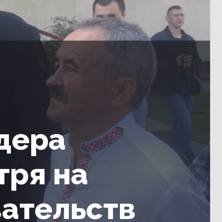
дера
тря на
зательств