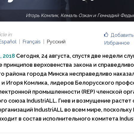
Игорь Комлик, Кемаль Озкан и Геннадий Феды
cle in
:
Добавить
Español
Français
Русский
Избранное
, 2018
Сегодня, 24 августа, спустя две недели сл
 принципов верховенства закона и справедливо
о района города Минска несправедливо наказал
и Игоря Комлика, лидеров Белорусского проф
лектронной промышленности (REP) членской орг
го союза IndustriALL. Гнев и возмущение растет
организаций IndustriALL во всем мире, поскольку
ходит в состав исполнительного комитета Indus