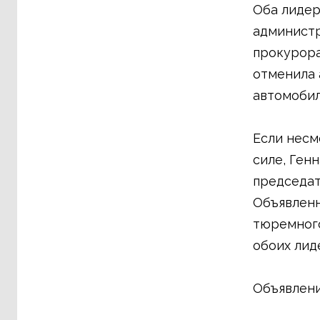
Оба лидер
администр
прокурора
отменила 
автомобил
Если несм
силе, Ген
председат
Объявленн
тюремного
обоих лид
Объявлени