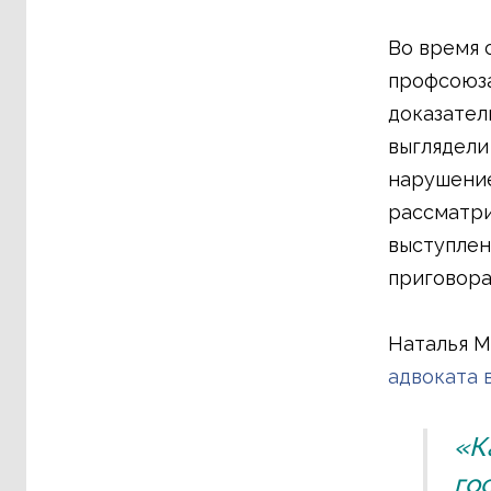
Во время 
профсоюза
доказател
выглядели
нарушение
рассматри
выступлен
приговора
Наталья М
адвоката 
«К
го