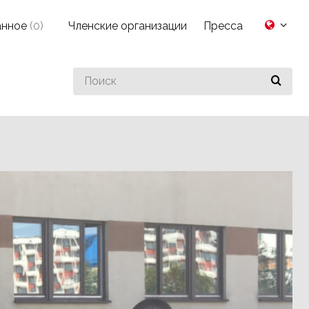
анное
(
0
)
Членские организации
Пресса
Search
for
something