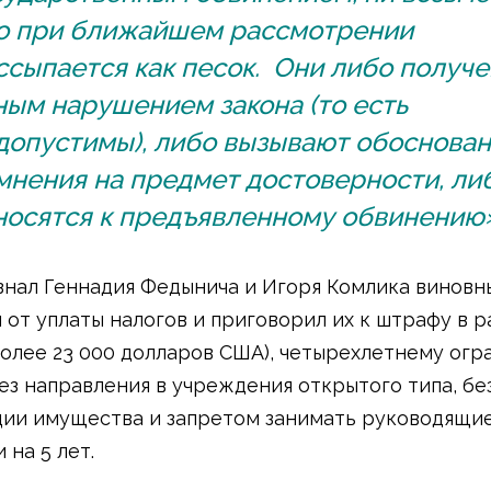
о при ближайшем рассмотрении
ссыпается как песок. Они либо получе
ным нарушением закона (то есть
допустимы), либо вызывают обоснова
мнения на предмет достоверности, ли
носятся к предъявленному обвинению»
знал Геннадия Федынича и Игоря Комлика виновн
 от уплаты налогов и приговорил их к штрафу в р
более 23 000 долларов США), четырехлетнему ог
ез направления в учреждения открытого типа, бе
ии имущества и запретом занимать руководящи
 на 5 лет.