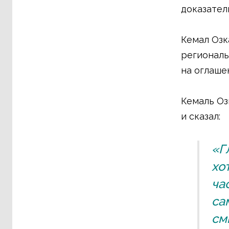
доказател
Кемал Озк
региональ
на оглаше
Кемаль Оз
и сказал:
«Г
хо
ча
са
см