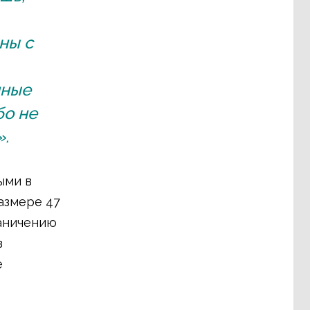
ны с
нные
бо не
.
ыми в
азмере 47
раничению
з
е