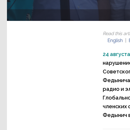
Read this arti
English
24 августа
нарушение
Советског
Федынича 
радио и э
Глобально
членских 
Федынич в