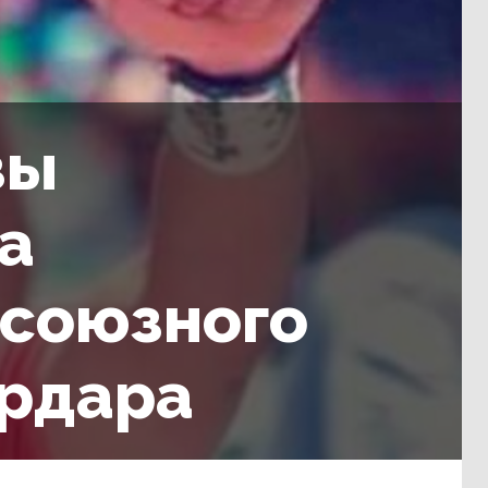
зы
а
фсоюзного
ардара