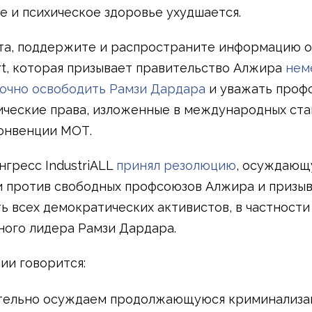
е и психическое здоровье ухудшается.
а, поддержите и распространите информацию о
rt, которая призывает правительство Алжира
нем
очно освободить Рамзи Дардара
и уважать проф
ческие права, изложенные в международных ста
онвенции МОТ.
нгресс IndustriALL
принял резолюцию
, осуждаю
 против свободных профсоюзов Алжира и приз
ь всех демократических активистов, в частности
ого лидера Рамзи Дардара.
ии говорится:
тельно осуждаем продолжающуюся криминализ