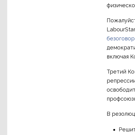
физическо
Пожалуйст
LabourSta
безоговор
демократи
включая К
Третий Ко
репрессии
освободит
профсоюзн
В резолюц
Реши