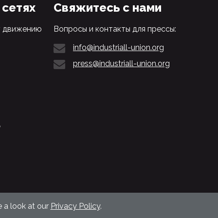
 сетях
Свяжитесь с нами
у движению
Вопросы и контакты для прессы:
info@industriall-union.org
press@industriall-union.org
L
 a look at our
Privacy Policy
.