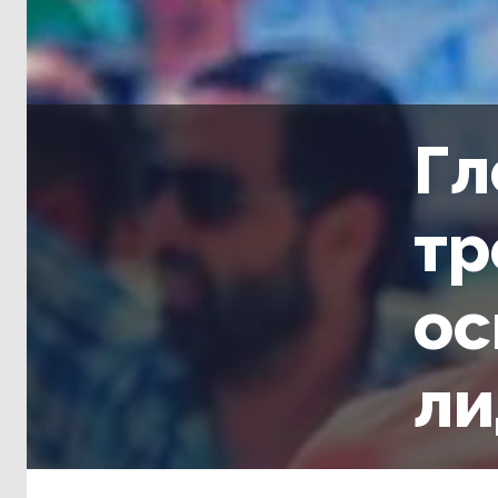
Гл
тр
ос
ли