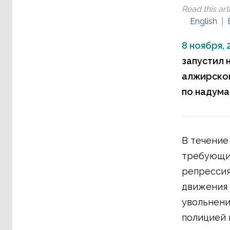
Read this arti
English
8 ноября, 
запустил 
алжирског
по надума
В течение
требующие
репрессия
движения 
увольнени
полицией 