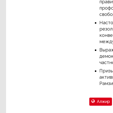
прави
профс
свобо
Насто
резол
конве
между
Выраж
демок
частн
Призы
актив
Рамзи
Алжир