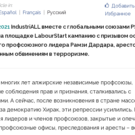
cle in
:
Добавить
Español
Français
Русский
Избранное
2021
IndustriALL вместе с глобальными союзами PS
на площадке LabourStart кампанию с призывом 
о профсоюзного лидера Рамзи Дардара, арест
нным обвинениям в терроризме.
 многих лет алжирские независимые профсоюзы,
 соблюдения прав и признания, сталкивались с
ми. А сейчас, после возникновения в стране масс
за демократию Хирак, эти репрессии усилились.
я лидеров и членов профсоюзов, закрытые и опе
профсоюзные офисы, преследования и аресты – в