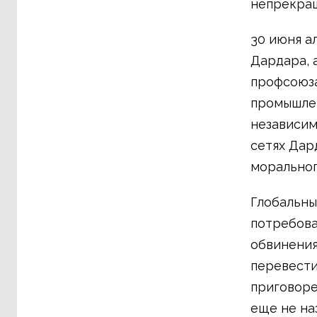
непрекращ
30 июня а
Дардара, 
профсоюза
промышлен
независим
сетях Дар
моральног
Глобальны
потребова
обвинения
перевести
приговоре
еще не на