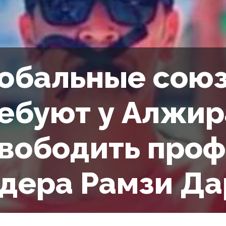
обальные сою
ебуют у Алжир
вободить про
дера Рамзи Д