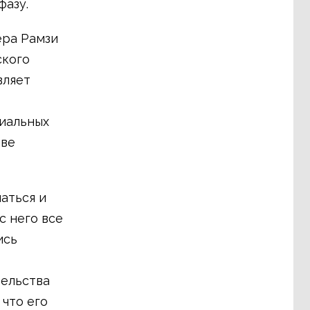
азу.
ера Рамзи
ского
вляет
иальных
ыве
аться и
с него все
ись
тельства
что его