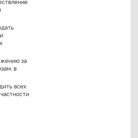
ествление
в
юдать
и
х
ижению за
зам, в
дить всех
 частности