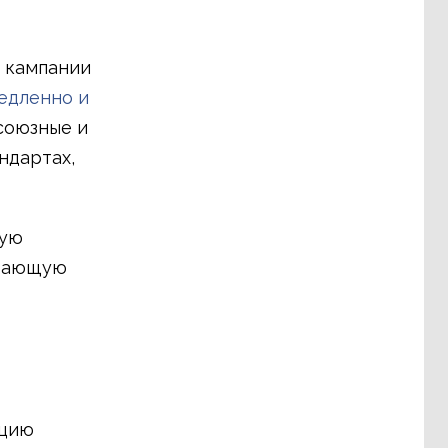
 кампании
едленно и
союзные и
ндартах,
щую
ывающую
ацию