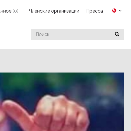
анное
(
0
)
Членские организации
Пресса
Search
for
something