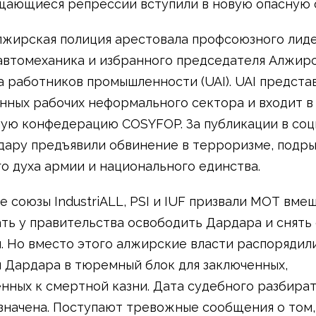
ающиеся репрессии вступили в новую опасную ф
лжирская полиция арестовала профсоюзного лид
автомеханика и избранного председателя Алжир
 работников промышленности (UAI). UAI предста
ных рабочих неформального сектора и входит в
ую конфедерацию COSYFOP. За публикации в соц
дару предъявили обвинение в терроризме, подр
о духа армии и национального единства.
е союзы IndustriALL, PSI и IUF призвали МОТ вмеш
ть у правительства освободить Дардара и снять 
. Но вместо этого алжирские власти распорядил
 Дардара в тюремный блок для заключенных,
нных к смертной казни. Дата судебного разбира
значена. Поступают тревожные сообщения о том, 