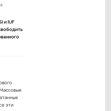
 в
I и IUF
освободить
ованного
ового
 Массовые
чатанные
се эти