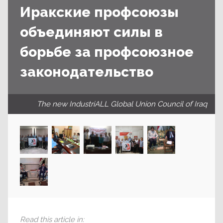
Иракские профсоюзы
объединяют силы в
борьбе за профсоюзное
законодательство
The new IndustriALL Global Union Council of Iraq
Read this article in
: