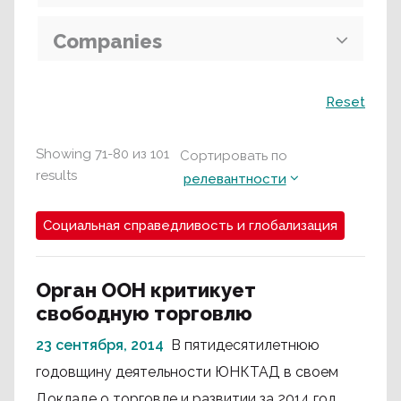
Companies
Поиск
Reset
Showing
71
-
80
из
101
Сортировать по
results
релевантности
Социальная справедливость и глобализация
Орган ООН критикует
свободную торговлю
23 сентября, 2014
В пятидесятилетнюю
годовщину деятельности ЮНКТАД в своем
Докладе о торговле и развитии за 2014 год