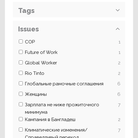
Tags
Issues
COP
1
Future of Work
1
Global Worker
2
Rio Tinto
2
Глобальные рамочные соглашения
6
Женщины
6
Зарплата не ниже прожиточного
7
минимума
Кампания в Бангладеш
2
Климатические изменения/
7
Справедливый переход