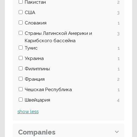
Пакистан
2
США
3
Словакия
1
Страны Латинской Америки и
3
Карибского бассейна
Тунис
1
Украина
1
Филиппины
1
Франция
2
Чешская Республика
1
Швейцария
4
show
less
Companies