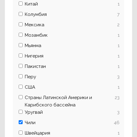
Китай
1
Колумбия
7
Мексика
2
Мозамбик
1
Мьянма
1
Нигерия
1
Пакистан
1
Перу
3
США
1
Страны Латинской Америки и
23
Карибского бассейна
Уругвай
3
Чили
46
Швейцария
1