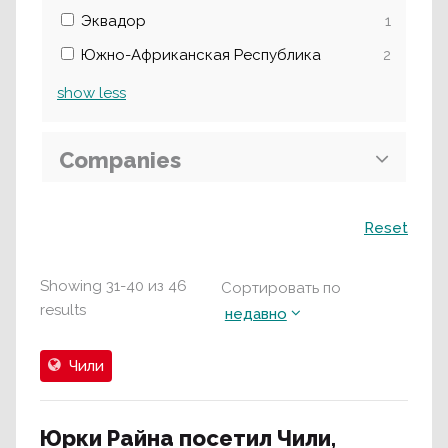
Эквадор
1
Южно-Африканская Республика
2
show
less
Companies
Поиск
Reset
Showing
31
-
40
из
46
Сортировать по
results
недавно
Чили
Юрки Райна посетил Чили,