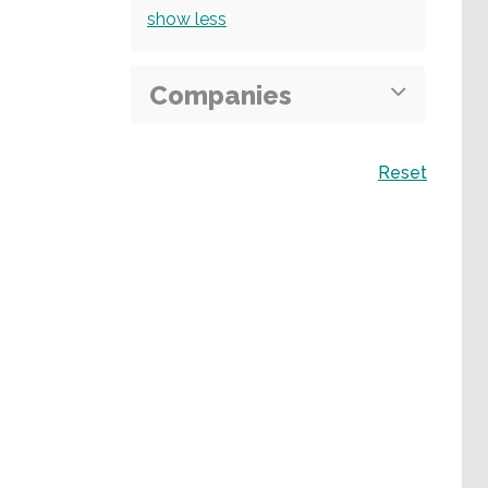
show
less
Companies
Поиск
Reset