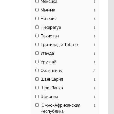
Мексика
1
Мьянма
1
Нигерия
1
Никарагуа
1
Пакистан
1
Тринидад и Тобаго
1
Уганда
1
Уругвай
1
Филиппины
2
Швейцария
1
Шри-Ланка
1
Эфиопия
1
Южно-Африканская
1
Республика