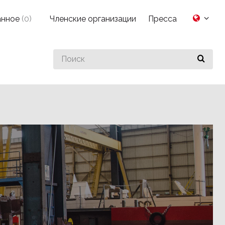
анное
(
0
)
Членские организации
Пресса
Search
for
something