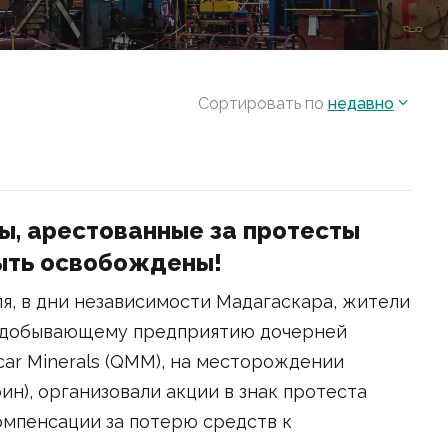
Сортировать по
недавно
, арестованные за протесты
ыть освобождены!
ля, в дни независимости Мадагаскара, жители
нодобывающему предприятию дочерней
scar Minerals (QMM), на месторождении
н), организовали акции в знак протеста
мпенсации за потерю средств к