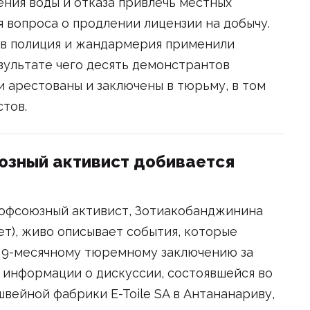
ения воды и отказа привлечь местных
 вопроса о продлении лицензии на добычу.
ов полиция и жандармерия применили
зультате чего десять демонстрантов
и арестованы и заключены в тюрьму, в том
стов.
юзный активист добивается
офсоюзный активист, Зотиакобанджинина
ет), живо описывает события, которые
у 9-месячному тюремному заключению за
 информации о дискуссии, состоявшейся во
вейной фабрики E-Toile SA в Антананариву,