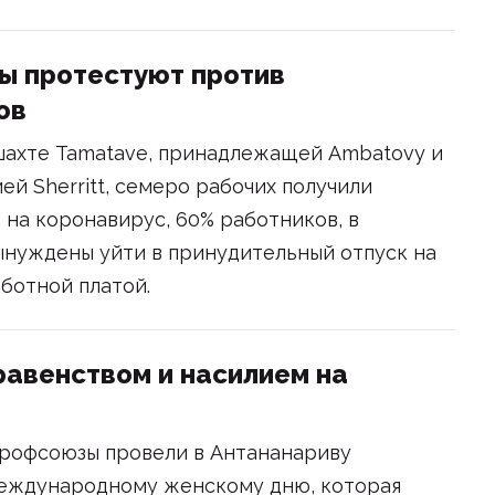
ы протестуют против
ов
 шахте Tamatave, принадлежащей Ambatovy и
й Sherritt, семеро рабочих получили
 на коронавирус, 60% работников, в
ынуждены уйти в принудительный отпуск на
ботной платой.
равенством и насилием на
рофсоюзы провели в Антананариву
еждународному женскому дню, которая