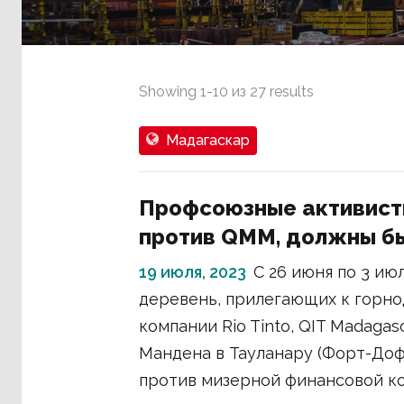
Showing
1
-
10
из
27
results
Мадагаскар
Профсоюзные активисты
против QMM, должны б
19 июля, 2023
С 26 июня по 3 ию
деревень, прилегающих к гор
компании Rio Tinto, QIT Madaga
Мандена в Тауланару (Форт-Дофи
против мизерной финансовой ко