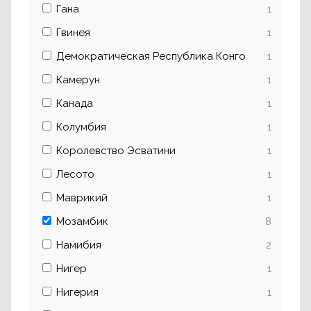
Гана
1
Гвинея
1
Демократическая Республика Конго
1
Камерун
1
Канада
1
Колумбия
1
Королевство Эсватини
1
Лесото
1
Маврикий
1
Мозамбик
8
Намибия
2
Нигер
1
Нигерия
1