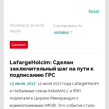
Поиск
Reset
Showing
21
-
30
из
61
Сортировать по
results
недавно
Цемент
LafargeHolcim: Сделан
заключительный шаг на пути к
подписанию ГРС
13 июля, 2017
12 июля 2017 года LafargeHolcim
и глобальные союзы IndustriALL и BWI
подписали в Цюрихе Меморандум о
взаимопонимании (МОВ). Это событие стало