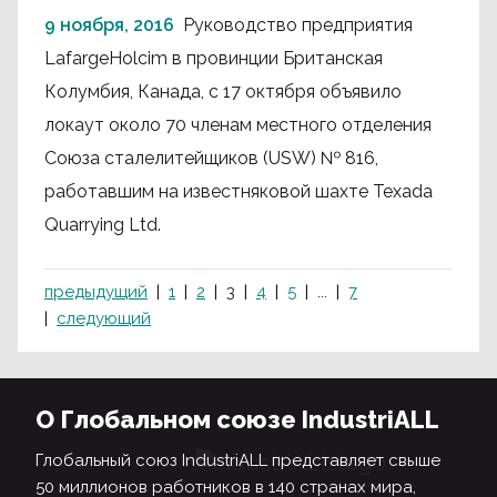
9 ноября, 2016
Руководство предприятия
LafargeHolcim в провинции Британская
Колумбия, Канада, с 17 октября объявило
локаут около 70 членам местного отделения
Союза сталелитейщиков (USW) № 816,
работавшим на известняковой шахте Texada
Quarrying Ltd.
предыдущий
1
2
3
4
5
...
7
следующий
О Глобальном союзе IndustriALL
Глобальный союз IndustriALL представляет свыше
50 миллионов работников в 140 странах мира,