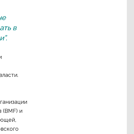
не
ать в
”.
и
власти.
рганизации
 (BMF) и
ающей,
овского