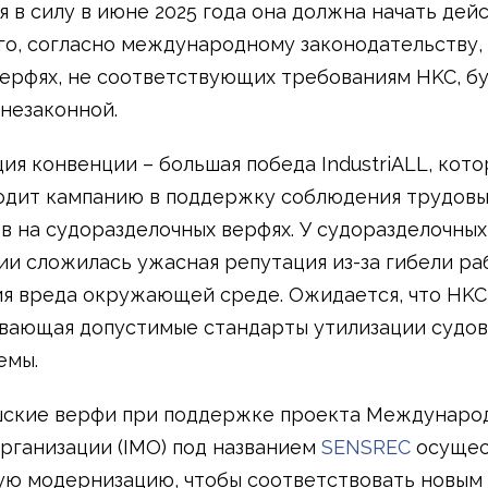
я в силу в июне 2025 года она должна начать дейс
го, согласно международному законодательству,
верфях, не соответствующих требованиям HKC, б
 незаконной.
ия конвенции – большая победа IndustriALL, кото
одит кампанию в поддержку соблюдения трудовы
в на судоразделочных верфях. У судоразделочны
и сложилась ужасная репутация из-за гибели ра
я вреда окружающей среде. Ожидается, что HKC
вающая допустимые стандарты утилизации судов
емы.
шские верфи при поддержке проекта Междунаро
рганизации (IMO) под названием
SENSREC
осущес
ю модернизацию, чтобы соответствовать новым