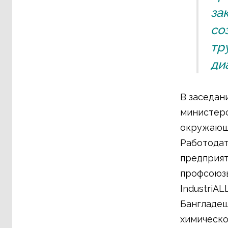
за
со
тр
ди
В заседан
министерс
окружающе
Работодат
предприят
профсоюзы
IndustriA
Бангладеш
химическо