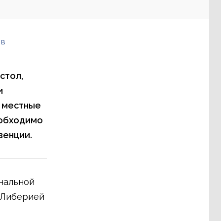
 в
стол,
и
 местные
еобходимо
венции.
ональной
 Либерией