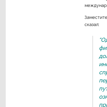
междунар
Заместите
сказал:
“О
фи
до
ин
сп
пе
пу
оз
пр