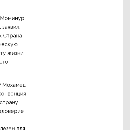
 Моминур
 заявил,
. Страна
ическую
иту жизни
его
P Мохамед
 конвенция
 страну
недоверие
лезен для