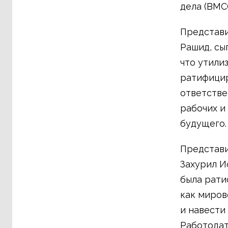
дела (BMC
Представ
Рашид, сы
что утили
ратифицир
ответстве
рабочих и
будущего.
Представ
Захурил И
была рати
как миров
и навести
Работодат