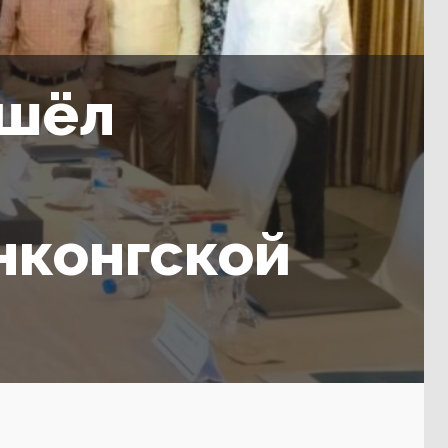
ошёл
нконгской