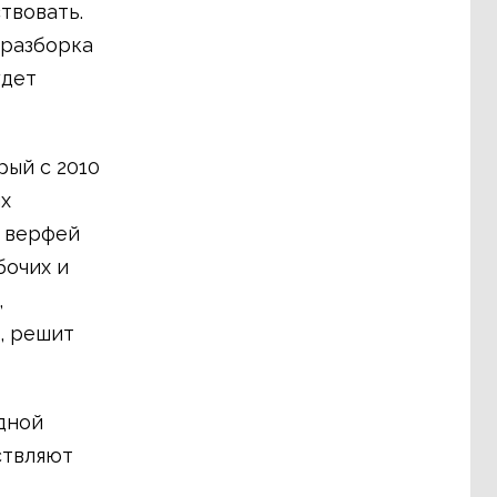
твовать.
 разборка
удет
рый с 2010
х
х верфей
бочих и
,
, решит
дной
твляют