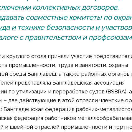
ключении коллективных договоров,
здавать совместные комитеты по охра
уда и технике безопасности и участвов
алоге с правительством и профсоюзами
ии круглого стола приняли участие представител
тв промышленности, труда и занятости, охраны
й среды Бангладеш, а также районных органов 
елей представляла Бангладешская ассоциация
ий по утилизации и переработке судов (BSBRA), а
 – две действующие в этой отрасли членские о
LL: Бангладешская федерация рабочих-металлистов
ская федерация работников металлообрабатыв
й и швейной отраслей промышленности и портн