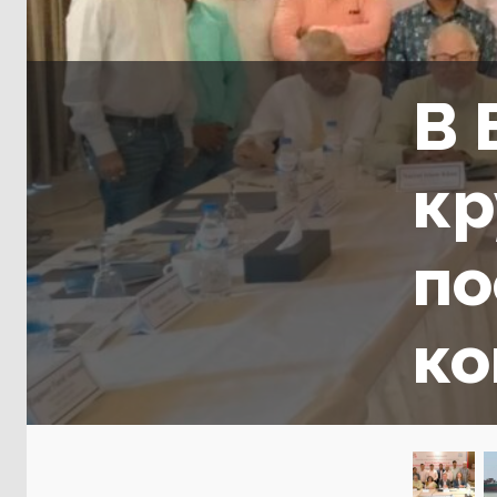
В 
кр
по
ко