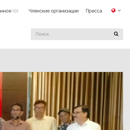
анное
(
0
)
Членские организации
Пресса
Search
for
something