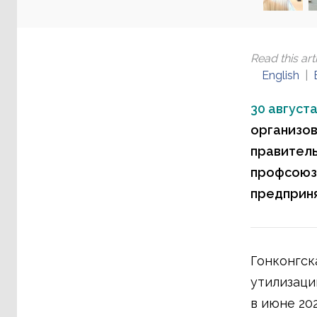
Read this arti
English
30 августа
организов
правитель
профсоюзы
предприня
Гонконгск
утилизаци
в июне 20