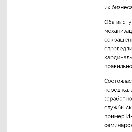
их бизнеса
Оба высту
механизац
сокращени
справедли
кардиналь
правильно
Состоялас
перед каж
заработно
службы ск
пример Ин
семинаров