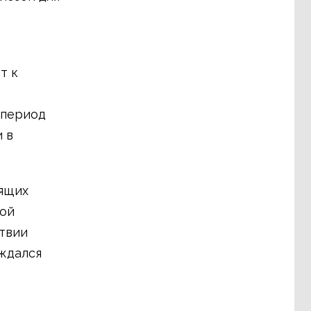
т к
 период
 в
оящих
кой
ствии
ждался