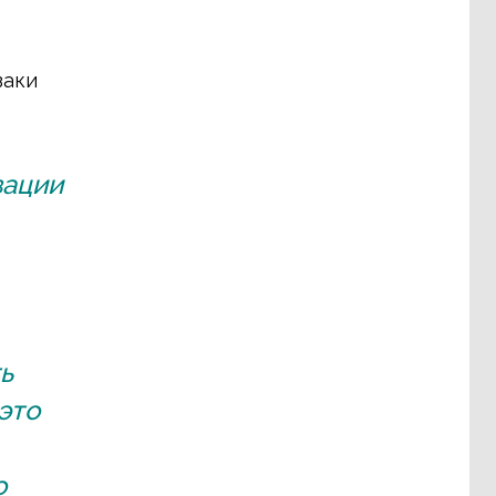
заки
зации
ь
это
о