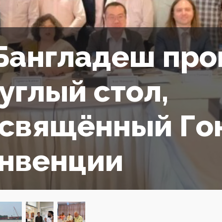
Бангладеш пр
углый стол,
свящённый Го
нвенции