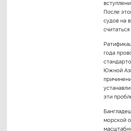
вступлени
После это
судов на 
считаться
Ратификац
года пров
стандарто
Южной Ази
причинени
устанавли
эти пробл
Бангладе
морской о
масштабну