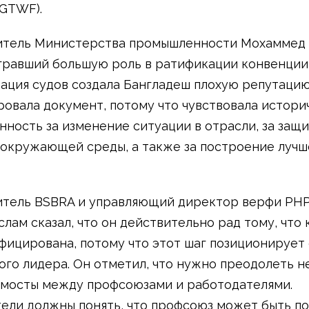
GTWF).
итель Министерства промышленности Мохаммед
гравший большую роль в ратификации конвенции,
зация судов создала Бангладеш плохую репутацию
овала документ, потому что чувствовала истор
нность за изменение ситуации в отрасли, за защ
 окружающей среды, а также за построение лучш
итель BSBRA и управляющий директор верфи PH
слам сказал, что он действительно рад тому, что
фицирована, потому что этот шаг позиционирует
ого лидера. Он отметил, что нужно преодолеть 
 мосты между профсоюзами и работодателями.
ели должны понять, что профсоюз может быть по