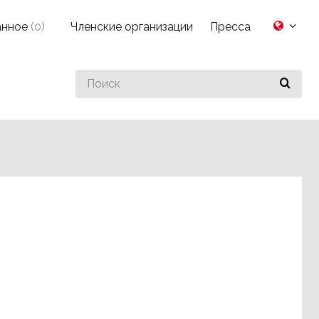
анное
(
0
)
Членские организации
Пресса
Search
for
something