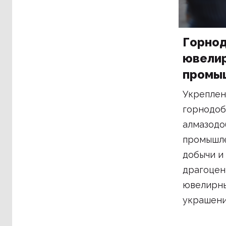
Горно
ювели
промы
Укреплен
горнодоб
алмазод
промышле
добычи и
драгоцен
ювелирны
украшени