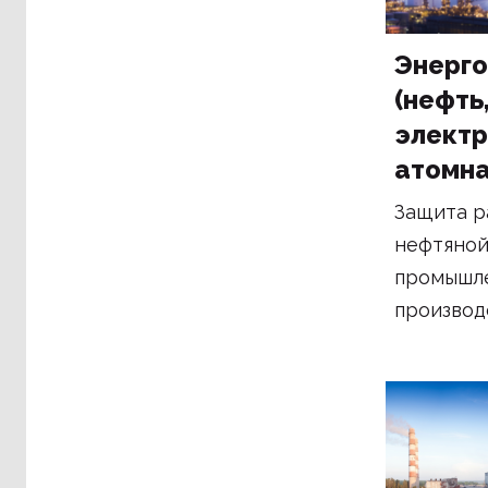
Энерг
(нефть,
электр
атомна
Защита р
нефтяной
промышле
производ