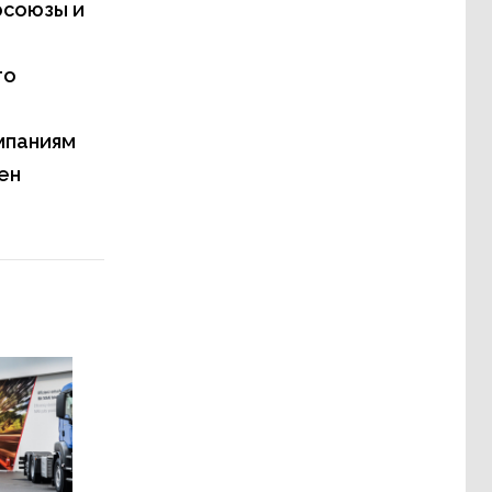
фсоюзы и
го
мпаниям
ен