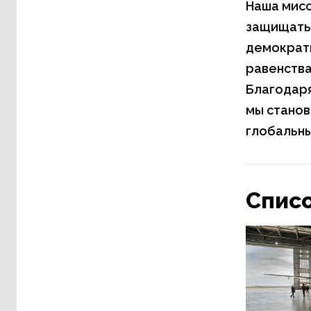
Наша мисс
защищать 
демократ
равенства
Благодаря
мы станов
глобальны
Списо