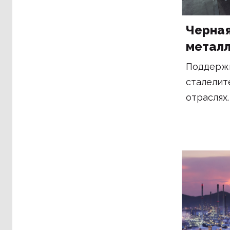
Черная
металл
Поддержк
сталелит
отраслях