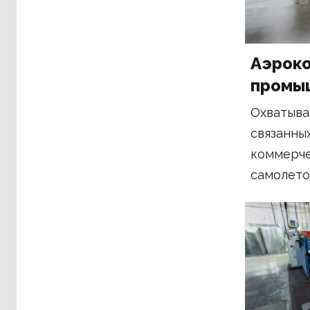
Аэрок
промы
Охватыва
связанны
коммерче
самолето