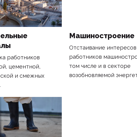
тельные
Машиностроение
алы
Отстаивание интересов
работников машиностро
а работников
том числе и в секторе
ой, цементной,
возобновляемой энергет
ской и смежных
.