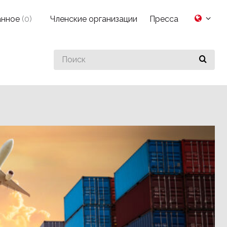
анное
(
0
)
Членские организации
Пресса
Search
for
something