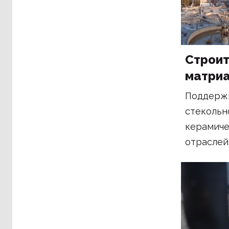
Строи
матри
Поддержк
стекольн
керамиче
отраслей