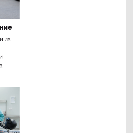
ние
и их
и
в.