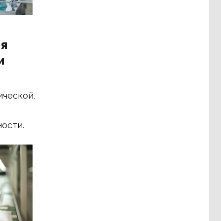
я
и
ической,
ости.