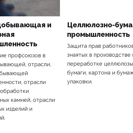
добывающая и
Целлюлозно-бум
рная
промышленность
шленность
Защита прав работнико
знаятых в производстве 
ие профсоюзов в
переработке целлюлозы
ывающей, отрасли,
бумаги, картона и бума
обывающей
упаковки.
нности, отрасли
 обработки
ных камней, отрасли
х изделий и
й.