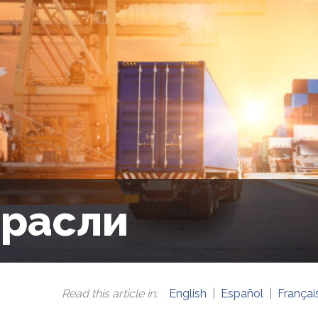
расли
Read this article in
:
English
Español
Françai