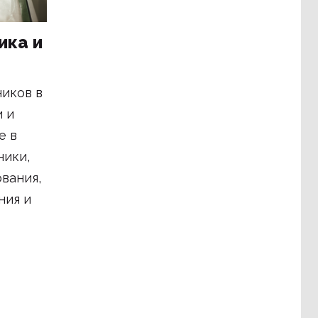
ика и
иков в
 и
е в
ники,
вания,
ния и