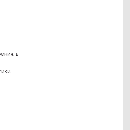
ения, в
ики.