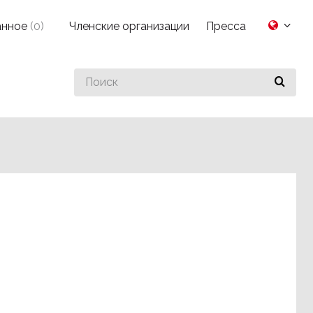
анное
(
0
)
Членские организации
Пресса
Search
for
something