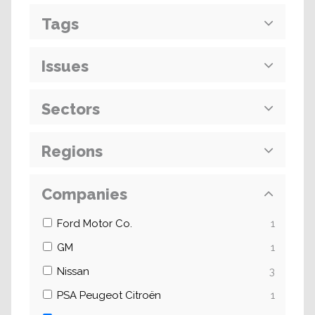
Tags
Issues
Sectors
Regions
Companies
Ford Motor Co.
1
GM
1
Nissan
3
PSA Peugeot Citroën
1