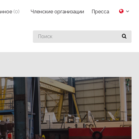
анное
(
0
)
Членские организации
Пресса
Search
for
something