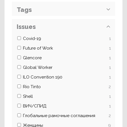
Tags
Issues
Covid-19
1
Future of Work
1
Glencore
1
Global Worker
1
ILO Convention 190
1
Rio Tinto
2
Shell
1
ВИЧ/СПИД
1
Глобальные рамочные соглашения
2
Женщины
9