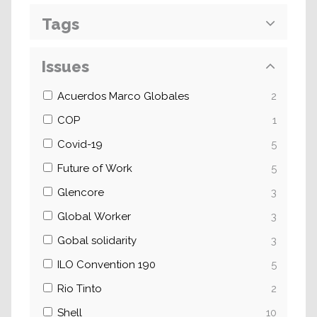
Tags
Issues
Acuerdos Marco Globales
2
COP
1
Covid-19
5
Future of Work
5
Glencore
3
Global Worker
3
Gobal solidarity
3
ILO Convention 190
5
Rio Tinto
2
Shell
10