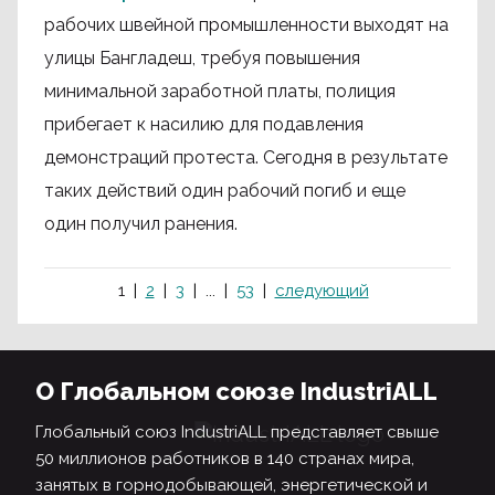
рабочих швейной промышленности выходят на
улицы Бангладеш, требуя повышения
минимальной заработной платы, полиция
прибегает к насилию для подавления
демонстраций протеста. Сегодня в результате
таких действий один рабочий погиб и еще
один получил ранения.
1
2
3
...
53
следующий
О Глобальном союзе IndustriALL
Глобальный союз IndustriALL представляет свыше
50 миллионов работников в 140 странах мира,
занятых в горнодобывающей, энергетической и