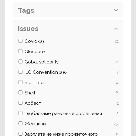
Tags
Issues
Covid-19
21
Glencore
1
Gobal solidarity
4
ILO Convention 190
7
Rio Tinto
4
Shell
6
Асбест
1
Глобальные рамочные соглашения
2
Женщины
23
Зарплата не ниже прожиточного
9