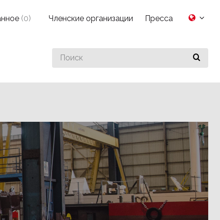
анное
(
0
)
Членские организации
Пресса
Search
for
something