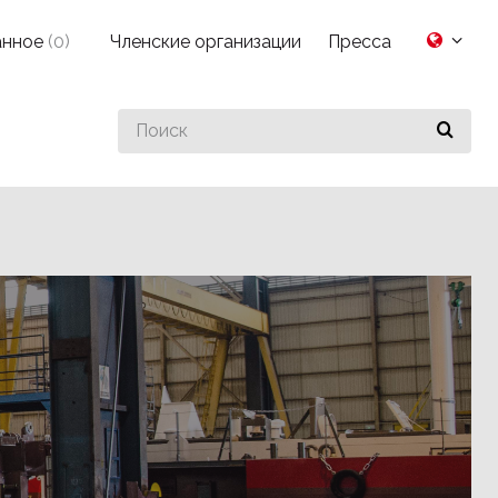
анное
(
0
)
Членские организации
Пресса
Search
for
something