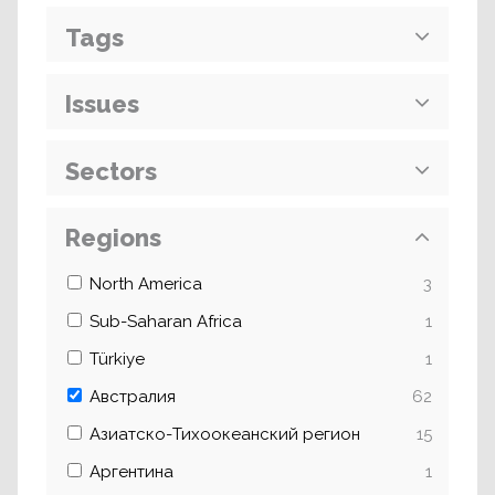
Tags
Issues
Sectors
Regions
North America
3
Sub-Saharan Africa
1
Türkiye
1
Австралия
62
Азиатско-Тихоокеанский регион
15
Аргентина
1