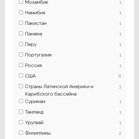
Мозамбик
1
Намибия
1
Пакистан
1
Панама
1
Перу
1
Португалия
1
Россия
1
США
6
Страны Латинской Америки и
3
Карибского бассейна
Суринам
1
Таиланд
1
Уругвай
1
Филиппины
2