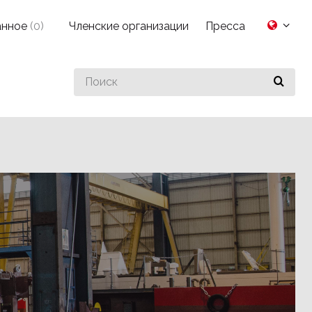
анное
(
0
)
Членские организации
Пресса
Search
for
something