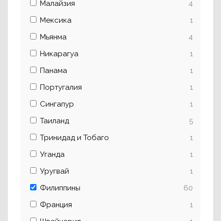
Малайзия
4
Мексика
1
Мьянма
4
Никарагуа
1
Панама
1
Португалия
1
Сингапур
1
Таиланд
5
Тринидад и Тобаго
1
Уганда
1
Уругвай
1
Филиппины
60
Франция
1