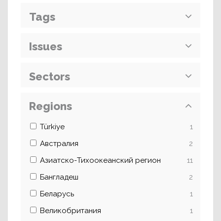
Tags
Issues
Sectors
Regions
Türkiye
1
Австралия
2
Азиатско-Тихоокеанский регион
11
Бангладеш
2
Беларусь
1
Великобритания
1