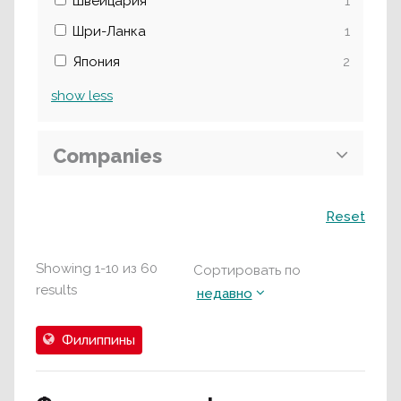
Швейцария
1
Шри-Ланка
1
Япония
2
show
less
Companies
Поиск
Reset
Showing
1
-
10
из
60
Сортировать по
results
недавно
Филиппины