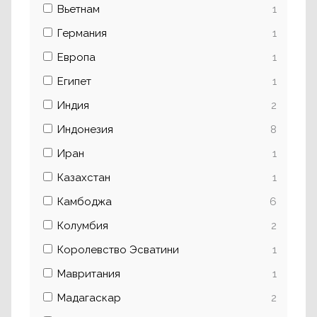
Вьетнам
1
Германия
1
Европа
1
Египет
1
Индия
2
Индонезия
8
Иран
1
Казахстан
1
Камбоджа
6
Колумбия
2
Королевство Эсватини
1
Мавритания
1
Мадагаскар
2