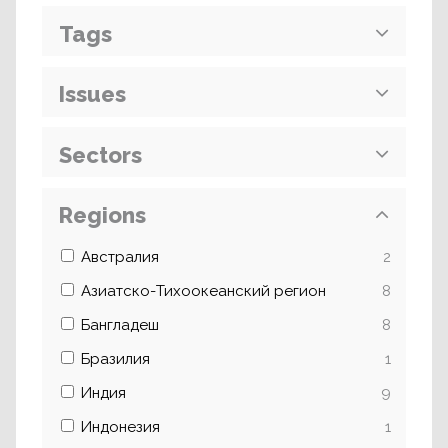
Tags
Issues
Sectors
Regions
Австралия
2
Азиатско-Тихоокеанский регион
8
Бангладеш
8
Бразилия
1
Индия
9
Индонезия
1