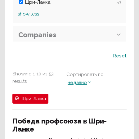
Шри-Ланка
53
show
less
Companies
Поиск
Reset
Showing
1
-
10
из
53
Сортировать по
results
недавно
Шри-Ланка
Победа профсоюза в Шри-
Ланке