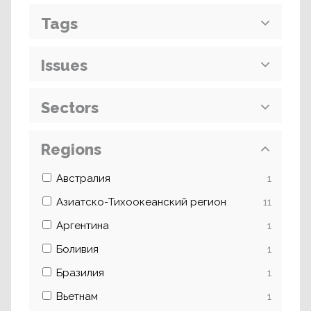
Tags
Issues
Sectors
Regions
Австралия
1
Азиатско-Тихоокеанский регион
11
Аргентина
1
Боливия
1
Бразилия
1
Вьетнам
1