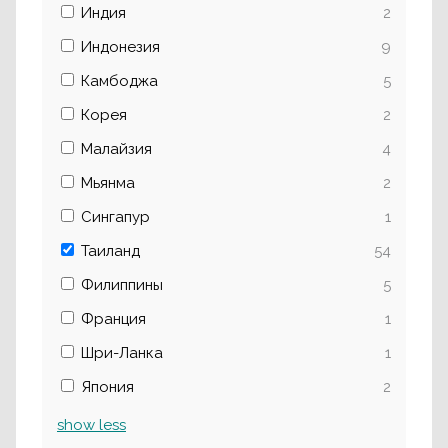
Индия
2
Индонезия
9
Камбоджа
5
Корея
2
Малайзия
4
Мьянма
2
Сингапур
1
Таиланд
54
Филиппины
5
Франция
1
Шри-Ланка
1
Япония
2
show
less