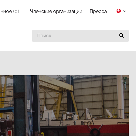
анное
(
0
)
Членские организации
Пресса
Search
for
something