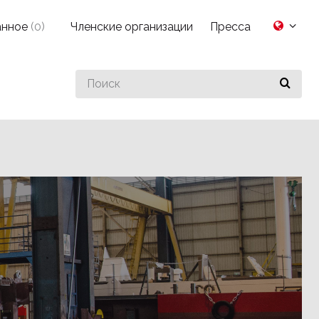
анное
(
0
)
Членские организации
Пресса
Search
for
something