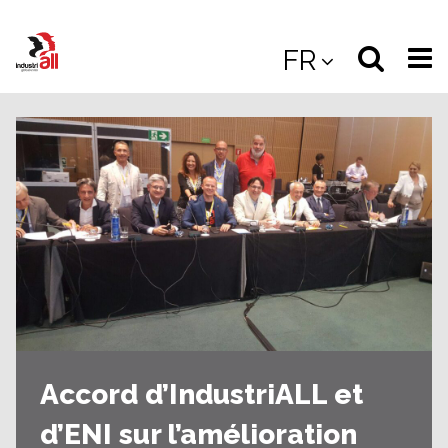
Jump
to
Select
Sea
FR
main
content
langua
the
(
(mobile
site
(mo
Accord d’IndustriALL et
d’ENI sur l’amélioration