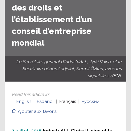
des droits et
l’établissement d’un
conseil d’entreprise
mondial
Le Secrétaire général d’IndustriALL, Jyrki Raina, et le
Secrétaire général adjoint, Kemal Özkan, avec les
signataires d’ENI.
Read this article in
:
English
Español
Français
Русский
Ajouter aux favoris
7 juillet, 2016
IndustriALL Global Union et le