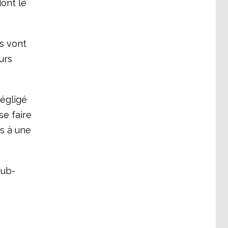
ont le
ls vont
urs
négligé
se faire
es à une
sub-