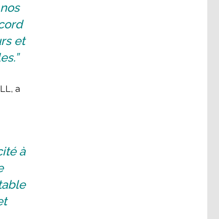
 nos
ccord
rs et
es.”
LL, a
ité à
e
table
et