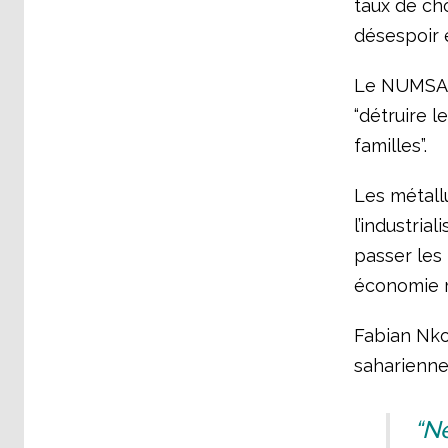
taux de ch
désespoir e
Le NUMSA ac
“détruire l
familles”.
Les métall
l’industria
passer les 
économie m
Fabian Nkom
saharienne
“Ne