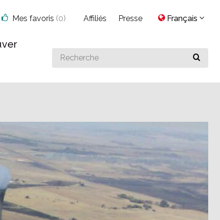
Mes favoris
(
0
)
Affiliés
Presse
Français
uver
Search
for
something