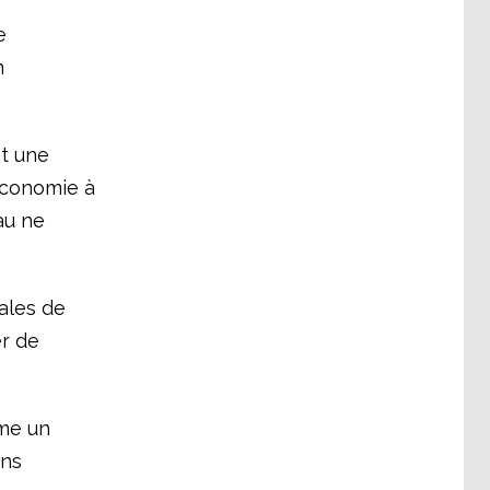
e
n
ôt une
économie à
au ne
ales de
er de
me un
ons