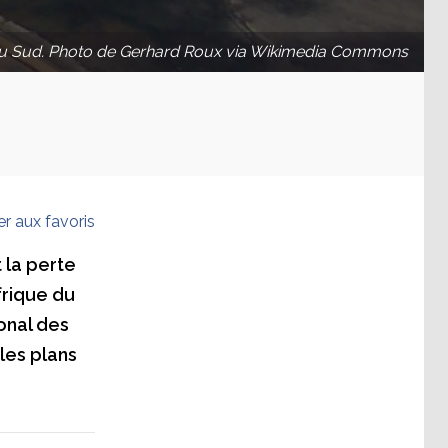
e du Sud. Photo de Gerhard Roux via Wikimedia Commons
er aux favoris
 la perte
frique du
onal des
les plans