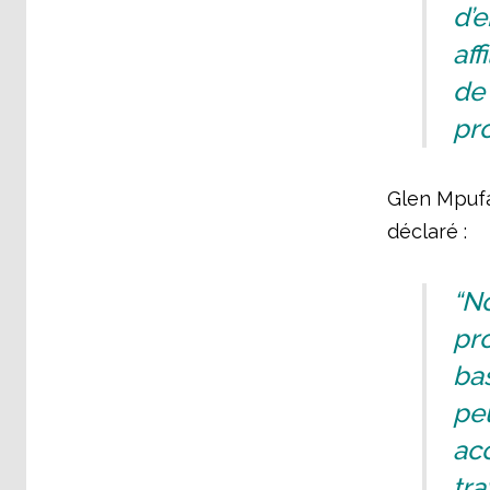
d’
aff
de 
pro
Glen Mpufa
déclaré :
“No
pro
bas
peu
acc
tra