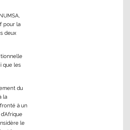
u NUMSA,
f pour la
es deux
tionnelle
i que les
pement du
 la
fronté à un
 d’Afrique
onsidère le