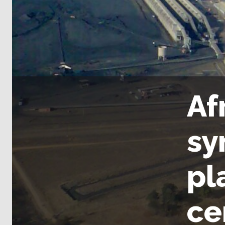
Af
sy
pl
ce