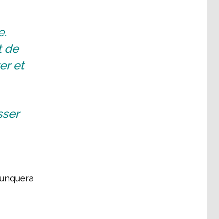
e.
t de
er et
sser
Junquera