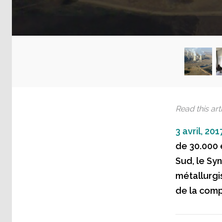
Read this arti
3 avril, 201
de 30.000 e
Sud, le Sy
métallurgi
de la comp