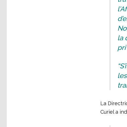
l’A
d’e
No
la 
pri
“S’
les
tra
La Directr
Curiel a ind