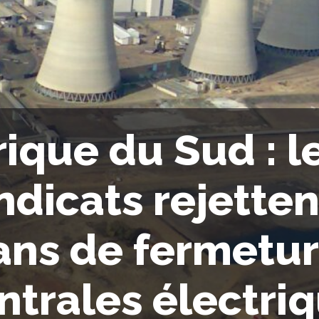
rique du Sud : l
ndicats rejetten
ans de fermetu
ntrales électri