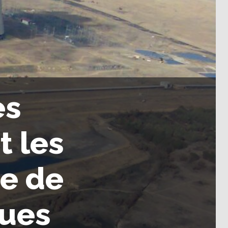
es
t les
re de
ques