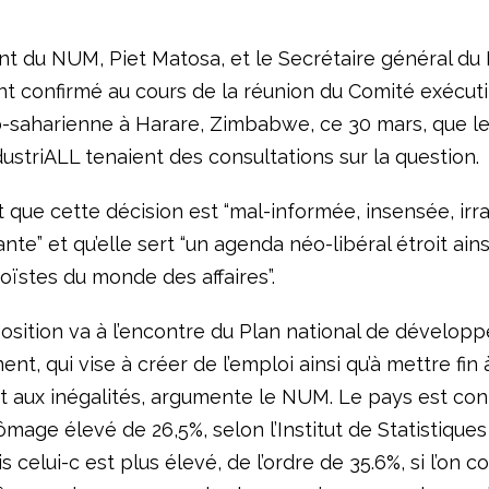
nt du NUM, Piet Matosa, et le Secrétaire général d
ont confirmé au cours de la réunion du Comité exécuti
-saharienne à Harare, Zimbabwe, ce 30 mars, que l
IndustriALL tenaient des consultations sur la question.
 que cette décision est “mal-informée, insensée, irra
ante” et qu’elle sert “un agenda néo-libéral étroit ains
oïstes du monde des affaires”.
osition va à l’encontre du Plan national de dévelop
t, qui vise à créer de l’emploi ainsi qu’à mettre fin à
t aux inégalités, argumente le NUM. Le pays est con
mage élevé de 26,5%, selon l’Institut de Statistiques
s celui-c est plus élevé, de l’ordre de 35.6%, si l’on c