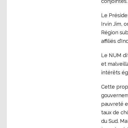
conjointes.
Le Préside
Irvin Jim, 
Région sub
affiliés d’
Le NUM dit
et malveill
intérêts ég
Cette prop
gouvernemen
pauvreté e
taux de chô
du Sud. Mai