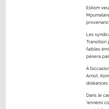
Eskom veut
Mpumalanga
provenance
Les syndica
Transition
faibles ém
pèsera pas
À l’occasi
Arnot, Kom
doléances.
Dans le ca
“ennemi co