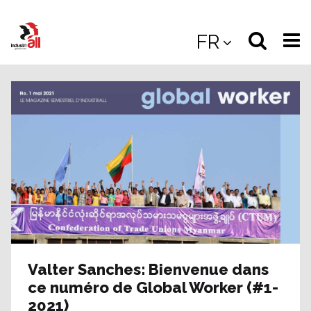
Jump
to
Select
Sea
FR
main
content
langua
the
(
(mobile
site
(mo
Valter Sanches: Bienvenue dans
ce numéro de Global Worker (#1-
2021)