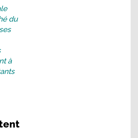
ale
ché du
 ses
s
nt à
tants
tent