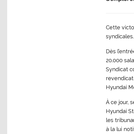
Cette victo
syndicales.
Dès l’entr
20.000 sala
Syndicat c
revendicati
Hyundai Mo
À ce jour,
Hyundai Ste
les tribuna
à la lui not