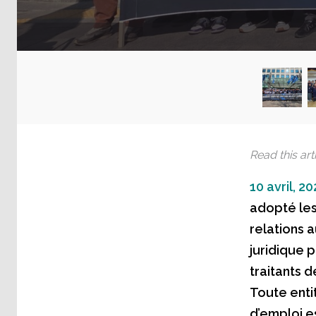
Read this arti
10 avril, 2
adopté les
relations a
juridique p
traitants 
Toute entit
d’emploi 