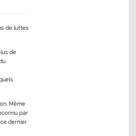
ns de luttes
lus de
 du
squels
tion. Même
reconnu par
 ce dernier