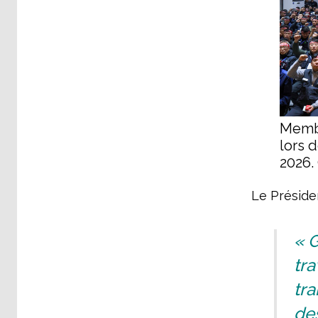
Membr
lors 
2026
Le Préside
« G
tra
tra
des