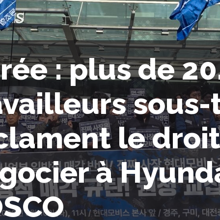
rée : plus de 2
availleurs sous-
clament le droi
gocier à Hyunda
OSCO