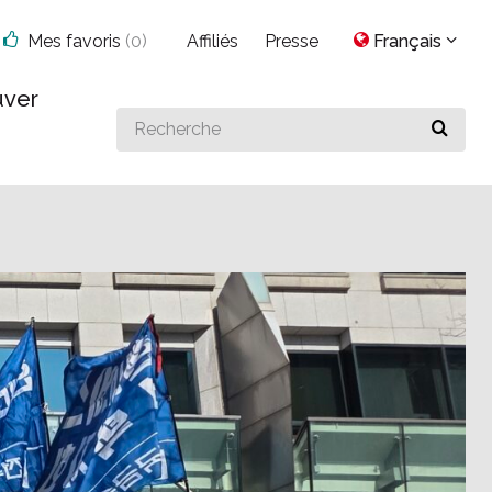
Mes favoris
(
0
)
Affiliés
Presse
Français
uver
Search
for
something