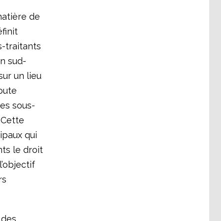
matière de
finit
s-traitants
on sud-
ur un lieu
oute
des sous-
 Cette
ipaux qui
ts le droit
’objectif
rs
 des