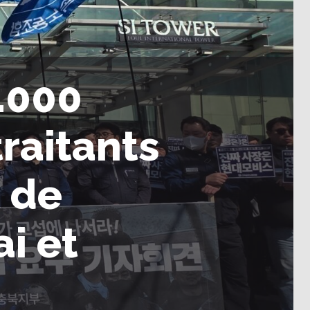
0.000
traitants
t de
i et