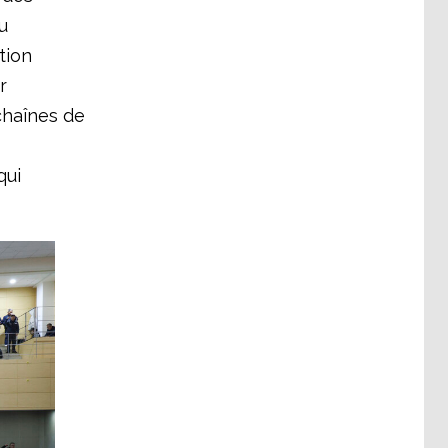
u
tion
r
 chaînes de
qui