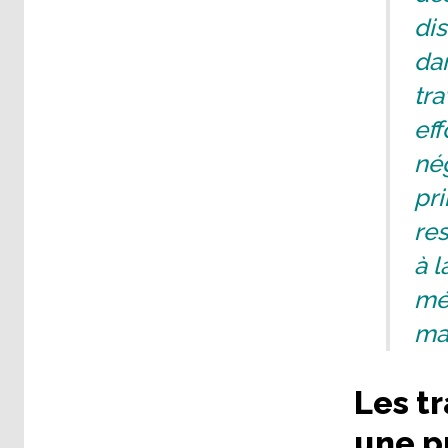
dis
dan
tra
eff
né
pr
res
à l
mé
mat
Les t
une p