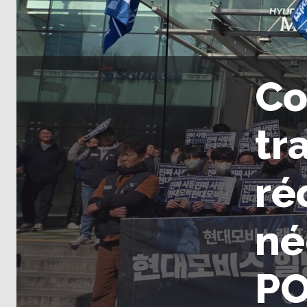
Co
tr
ré
né
P