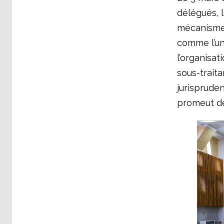
délégués, 
mécanisme 
comme l’une
l’organisat
sous-traita
jurispruden
promeut de