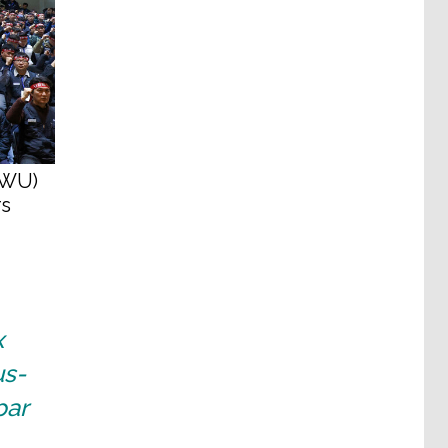
MWU)
rs
x
us-
par