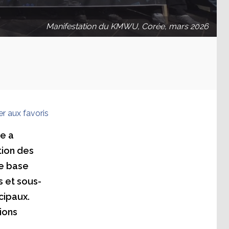
Manifestation du KMWU, Corée, mars 2026
er aux favoris
e a
tion des
ne base
s et sous-
cipaux.
tions