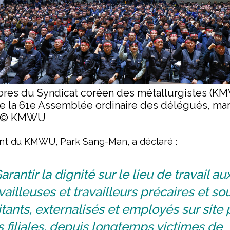
es du Syndicat coréen des métallurgistes (K
de la 61e Assemblée ordinaire des délégués, ma
. © KMWU
nt du KMWU, Park Sang-Man, a déclaré :
arantir la dignité sur le lieu de travail au
vailleuses et travailleurs précaires et so
itants, externalisés et employés sur site 
 filiales, depuis longtemps victimes de