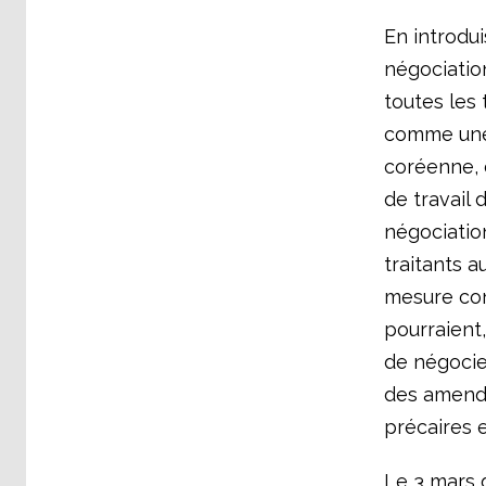
En introdu
négociation
toutes les 
comme une 
coréenne, 
de travail
négociation
traitants a
mesure con
pourraient,
de négocier
des amende
précaires e
Le 3 mars 