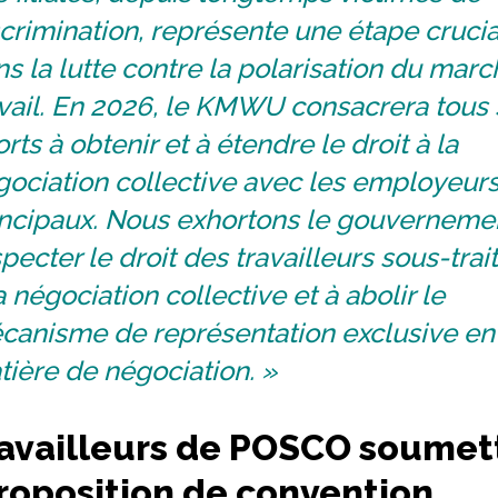
crimination, représente une étape cruci
s la lutte contre la polarisation du mar
vail. En 2026, le KMWU consacrera tous
orts à obtenir et à étendre le droit à la
gociation collective avec les employeur
incipaux. Nous exhortons le gouverneme
pecter le droit des travailleurs sous-trai
a négociation collective et à abolir le
canisme de représentation exclusive en
ière de négociation. »
ravailleurs de POSCO soumet
roposition de convention