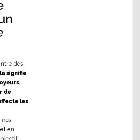
e
 un
e
entre des
a signifie
oyeurs,
er de
ffecte les
à nos
 et en
bjectif