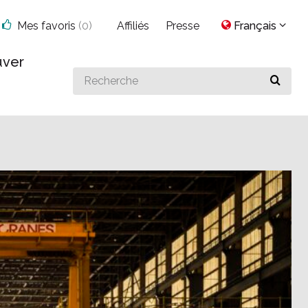
Mes favoris
(
0
)
Affiliés
Presse
Français
uver
Search
for
something