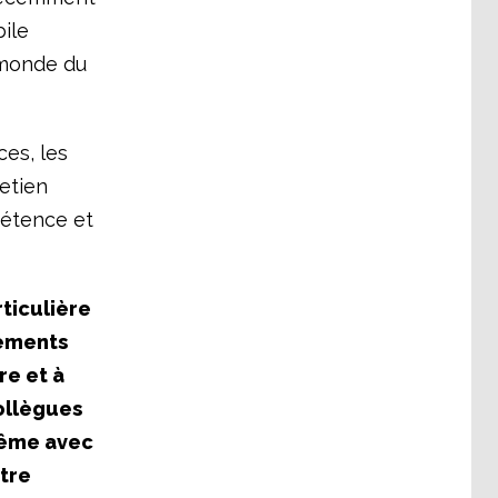
ile
 monde du
ces, les
retien
mpétence et
ticulière
gements
re et à
ollègues
même avec
tre