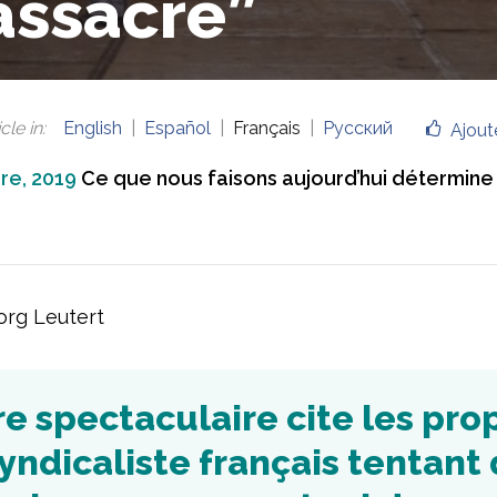
ssacre”
cle in
:
English
Español
Français
Русский
Ajout
re, 2019
Ce que nous faisons aujourd’hui détermine 
org Leutert
re spectaculaire cite les pro
yndicaliste français tentant