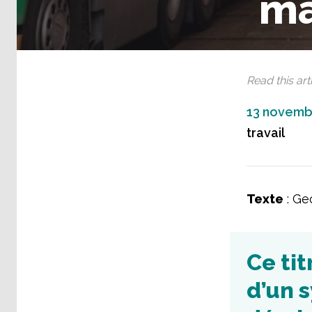
ma
Read this arti
13 novemb
travail
Texte
: Ge
Ce tit
d’un s