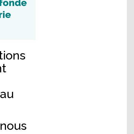
ofonde
rie
tions
nt
 au
 nous