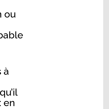
n ou
obable
 à
u’il
: en