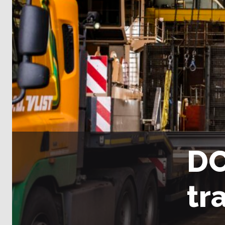
DO
tr