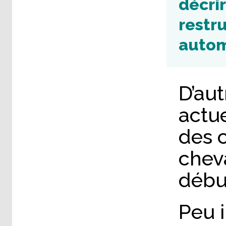
décri
restru
autom
D’au
actu
des c
chev
début
Peu 