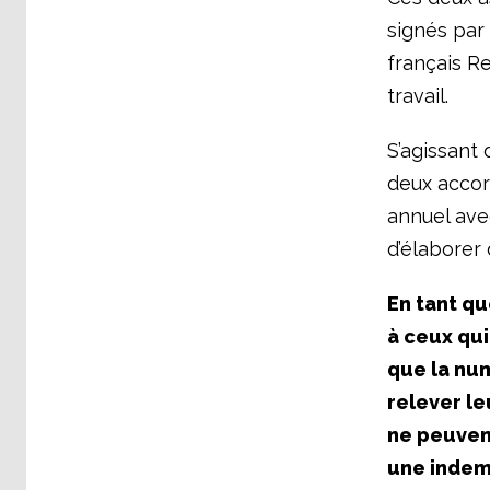
signés par
français R
travail.
S’agissant
deux accord
annuel avec
d’élaborer
En tant qu
à ceux qui
que la num
relever l
ne peuven
une indem