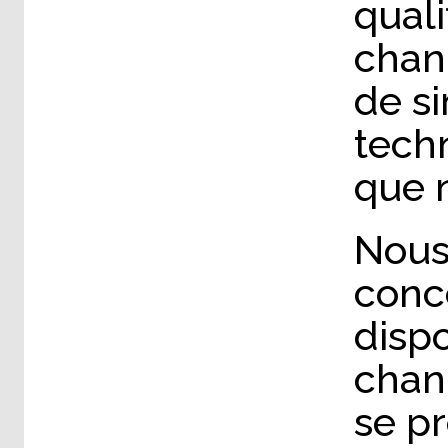
qual
chan
de s
techn
que n
Nous
conce
dispo
chan
se pr