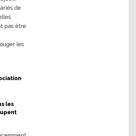
lariés de
lles
t pas être
bouger les
ociation
s les
ccupent
 récemment