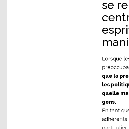
se r
centr
espri
mani
Lorsque le
préoccupat
que la pr
les politi
quelle man
gens.
En tant qu
adhérents 
particulier