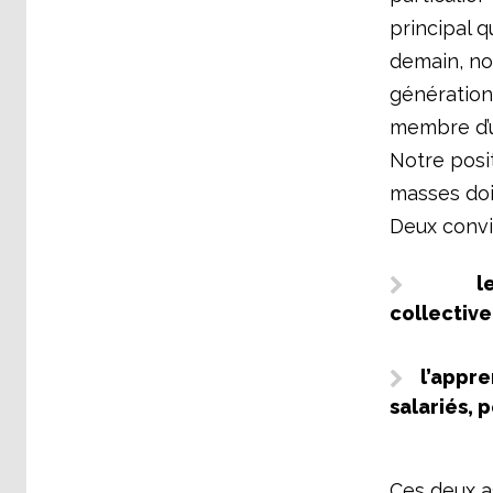
principal q
demain, no
génération
membre d’u
Notre posi
masses doit
Deux convi
l
collective
l’appre
salariés, 
Ces deux a