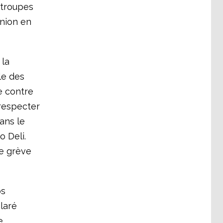
 troupes
union en
 la
le des
e contre
 respecter
ans le
o Deli.
de grève
os
laré
e