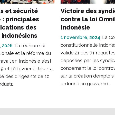
s et sécurité
Victoire des syndi
 : principales
contre la loi Omn
ications des
Indonésie
s indonésiens
1 novembre, 2024
La Co
constitutionnelle indoné
, 2026
La réunion sur
validé 21 des 71 requête
ationale et la réforme du
déposées par les syndic
ravail en Indonésie s'est
concernant la loi contro
9 et 10 février à Jakarta,
sur la création d’emplois
ide des dirigeants de 10
ordonné au gouverne...
ndustr...