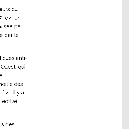
leurs du
 février
ausée par
é par le
e.
iques anti-
Ouest, qui
de
moitié des
rève il y a
lective
rs des