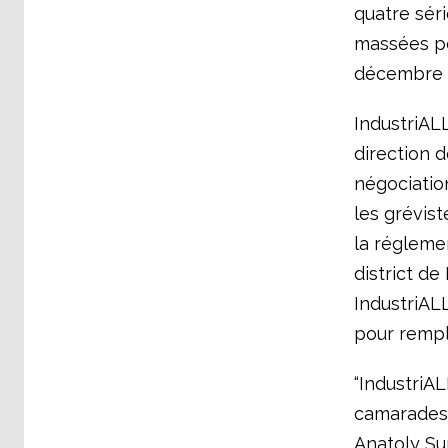
quatre sér
massées po
décembre 
IndustriAL
direction 
négociatio
les grévist
la régleme
district de
IndustriAL
pour rempl
“IndustriAL
camarades d
Anatoly Sur