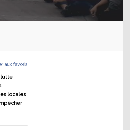
er aux favoris
 lutte
a
ces locales
’empêcher