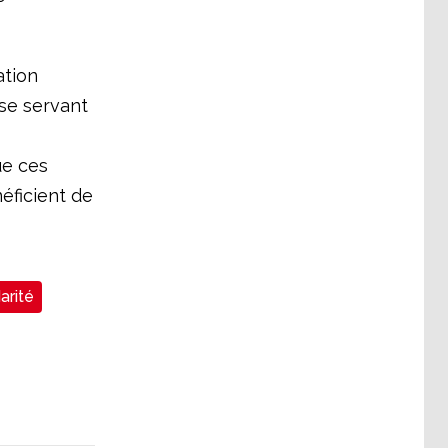
ation
se servant
ue ces
néficient de
arité