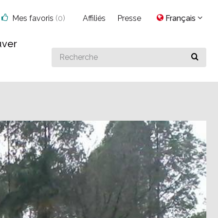
Mes favoris
(
0
)
Affiliés
Presse
Français
uver
Search
for
something