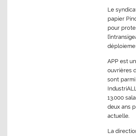
Le syndicat
papier Pin
pour prote
l’intransig
déploiement
APP est un
ouvrières 
sont parmi 
IndustriALL
13.000 sala
deux ans p
actuelle.
La directio