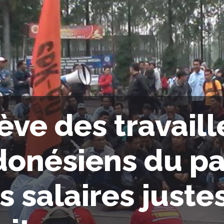
ève des travaill
donésiens du pa
s salaires juste