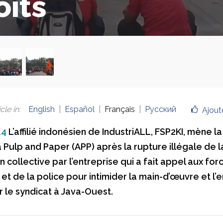
oits
cle in
:
English
Español
Français
Русский
Ajout
14
L’affilié indonésien de IndustriALL, FSP2KI, mène la
 Pulp and Paper (APP) après la rupture illégale de l
 collective par l’entreprise qui a fait appel aux for
 et de la police pour intimider la main-d’œuvre et l
r le syndicat à Java-Ouest.