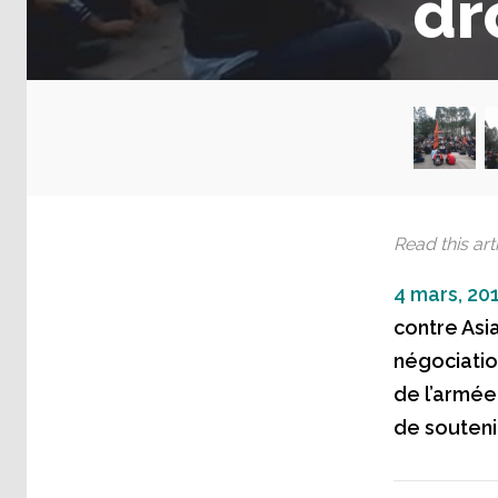
dr
Read this arti
4 mars, 20
contre Asia
négociation
de l’armée
de souteni