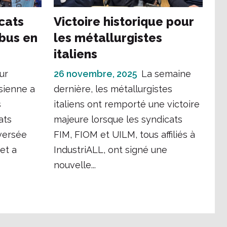
cats
Victoire historique pour
ibus en
les métallurgistes
italiens
ur
26 novembre, 2025
La semaine
sienne a
dernière, les métallurgistes
s
italiens ont remporté une victoire
ats
majeure lorsque les syndicats
versée
FIM, FIOM et UILM, tous affiliés à
 et a
IndustriALL, ont signé une
nouvelle...