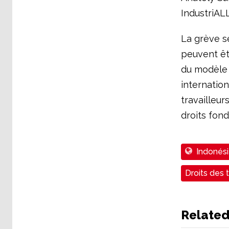
IndustriALL
La grève se
peuvent êt
du modèle 
internation
travailleur
droits fond
Indonés
Droits des t
Relate