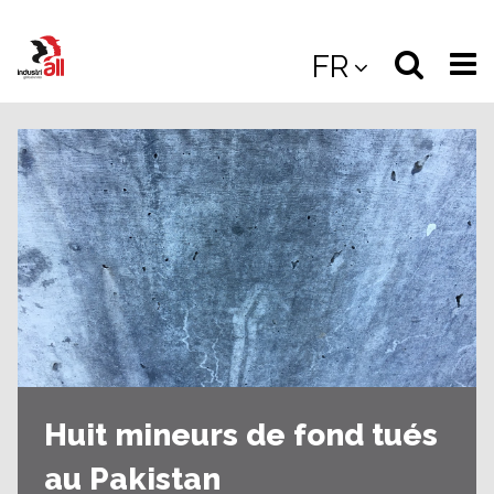
Jump
to
Select
Sea
FR
main
content
langua
the
(
(mobile
site
(mo
Huit mineurs de fond tués
au Pakistan