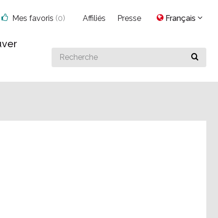
Mes favoris
(
0
)
Affiliés
Presse
Français
uver
Search
for
something