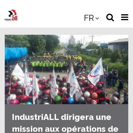
Jump
to
Select
Sea
FR
main
content
langua
the
(
(mobile
site
(mo
IndustriALL dirigera une
mission aux opérations de