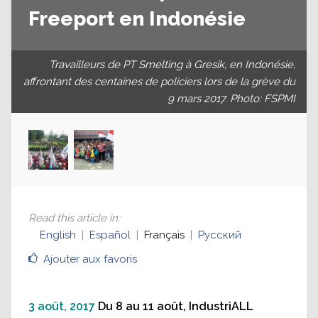
Freeport en Indonésie
Travailleurs de PT Smelting à Gresik, en Indonésie,
affrontant des centaines de policiers lors de la grève du
9 mars 2017. Photo: FSPMI
Read this article in
:
English
Español
Français
Русский
Ajouter aux favoris
3 août, 2017
Du 8 au 11 août, IndustriALL