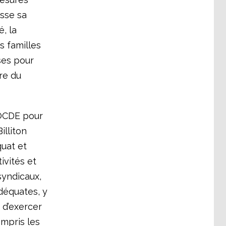
sse sa
, la
s familles
ses pour
re du
’OCDE pour
illiton
uat et
ivités et
syndicaux,
déquates, y
) d’exercer
ompris les