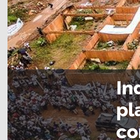
In
pl
co