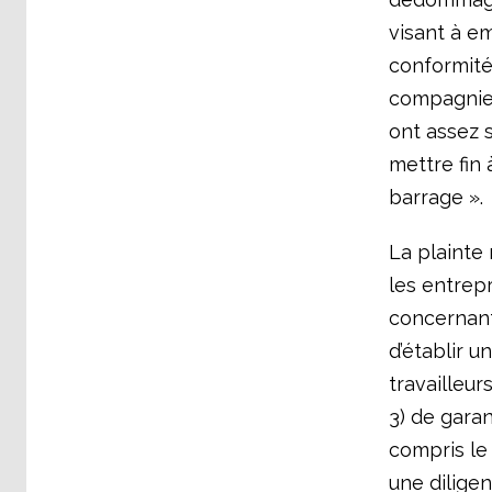
visant à e
conformité 
compagnie a
ont assez 
mettre fin 
barrage »
La plainte 
les entrepr
concernant
d’établir u
travailleur
3) de gara
compris le 
une diligen