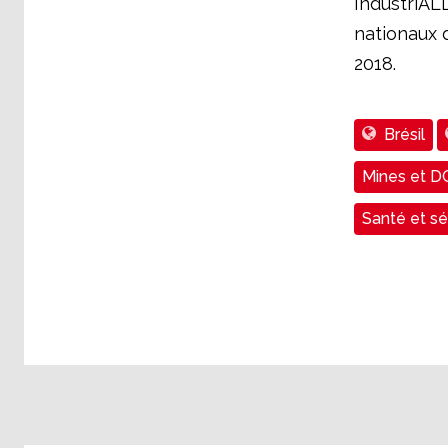
IndustriAL
nationaux 
2018.
Brésil
Mines et 
Santé et sé