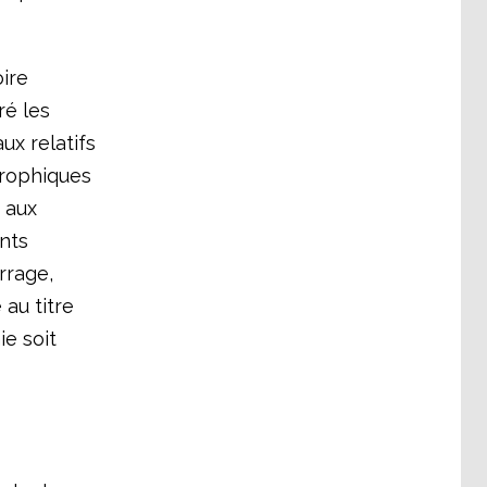
ire
ré les
ux relatifs
trophiques
 aux
ents
rrage,
au titre
e soit