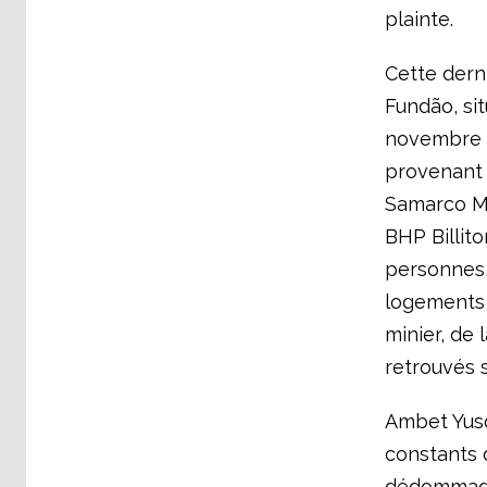
plainte.
Cette dern
Fundão, sit
novembre 20
provenant 
Samarco Mi
BHP Billito
personnes, 
logements 
minier, de 
retrouvés 
Ambet Yuson
constants 
dédommage