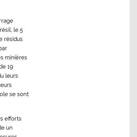
rrage
ésil, le 5
e résidus
par
s minières
 de 19
u leurs
teurs
cole se sont
s efforts
de un
esures