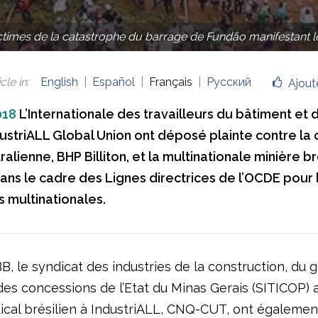
ctimes de la catastrophe du barrage de Fundão manifestant le
cle in
:
English
Español
Français
Русский
Ajout
018
L’Internationale des travailleurs du bâtiment et 
ndustriALL Global Union ont déposé plainte contre l
alienne, BHP Billiton, et la multinationale minière br
dans le cadre des Lignes directrices de l’OCDE pour 
s multinationales.
l’IBB, le syndicat des industries de la construction, du 
des concessions de l’Etat du Minas Gerais (SITICOP) a
yndical brésilien à IndustriALL, CNQ-CUT, ont égalemen