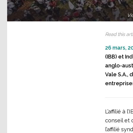
Vi
Read this arti
26 mars, 2
(IBB) et I
anglo-austr
Vale S.A., 
entreprise
L’affilié à 
conseil et 
l’affilié s