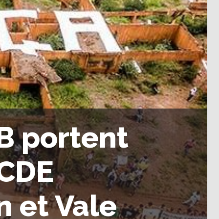
BB portent
OCDE
n et Vale