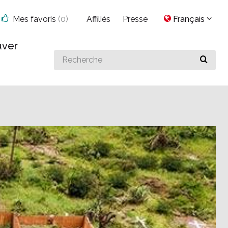
Mes favoris
(
0
)
Affiliés
Presse
Français
uver
Search
for
something