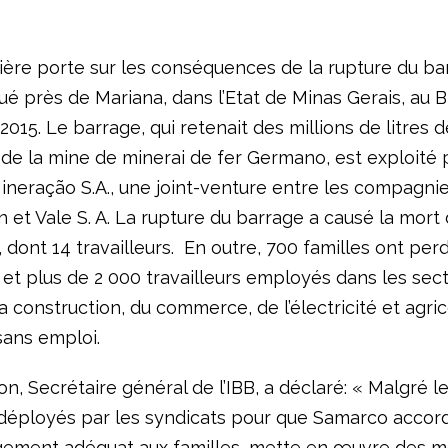
ière porte sur les conséquences de la rupture du ba
ué près de Mariana, dans l’Etat de Minas Gerais, au Br
15. Le barrage, qui retenait des millions de litres d
de la mine de minerai de fer Germano, est exploité 
neração S.A., une joint-venture entre les compagnie
n et Vale S. A. La rupture du barrage a causé la mort
dont 14 travailleurs. En outre, 700 familles ont perd
et plus de 2 000 travailleurs employés dans les sec
la construction, du commerce, de l’électricité et agri
sans emploi.
, Secrétaire général de l’IBB, a déclaré: « Malgré le
déployés par les syndicats pour que Samarco accor
ment adéquat aux familles, mette en œuvre des m