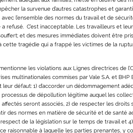
mpêcher la survenue d’autres catastrophes et garanti
avec l’ensemble des normes du travail et de sécurité
 refusé. C’est inacceptable. Les travailleurs et leur
souffert; et des mesures immédiates doivent être pri
à cette tragédie qui a frappé les victimes de la ruptu
.
mentionne les violations aux Lignes directrices de l
ises multinationales commises par Vale S.A. et BHP B
 leur défaut: 1) d’accorder un dédommagement adéq
n processus de dépollution légitime auquel les collect
s affectés seront associés, 2) de respecter les droits 
ntir des normes en matière de sécurité et de santé a
respect de la législation sur le temps de travail et 4
ce raisonnable à laquelle les parties prenantes, y c