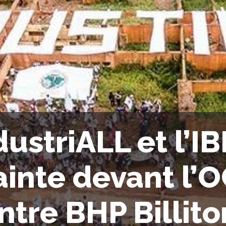
dustriALL et l’I
ainte devant l’
ntre BHP Billito