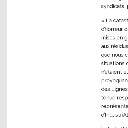
syndicats, 
« La catas
d’horreur d
mises en g
aux résidus
que nous c
situations 
n’étaient 
provoquant
des Lignes
tenue resp
représentat
d’IndustriA