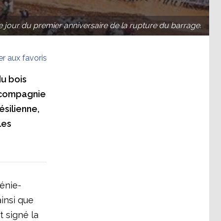
 jour du premier anniversaire de la rupture du barrage.
er aux favoris
du bois
a compagnie
ésilienne,
les
génie-
insi que
t signé la