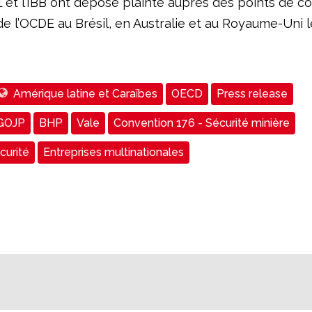
L et l’IBB ont déposé plainte auprès des points de c
de l’OCDE au Brésil, en Australie et au Royaume-Uni 
Amérique latine et Caraïbes
OECD
Press release
DGOJP
BHP
Vale
Convention 176 - Sécurité minière
curité
Entreprises multinationales