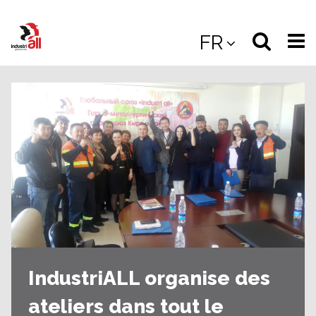
Jump
to
Select
Sea
FR
main
content
langua
the
(
(mobile
site
(mo
IndustriALL organise des
ateliers dans tout le