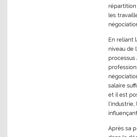
répartition
les travail
négociation
En reliant 
niveau de l
processus 
profession
négociation
salaire suf
et il est p
l'industrie
influençant
Après sa pr