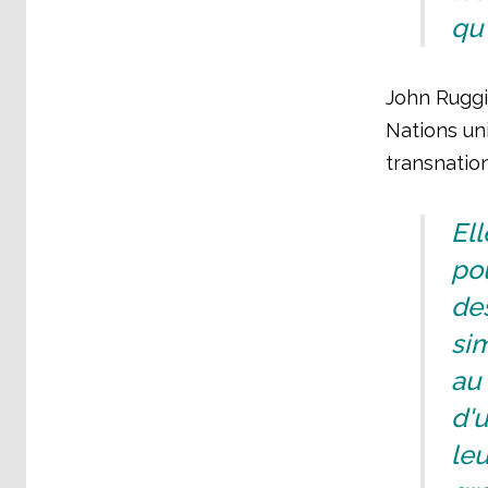
qu
John Ruggi
Nations un
transnation
Ell
po
de
si
au 
d'
leu