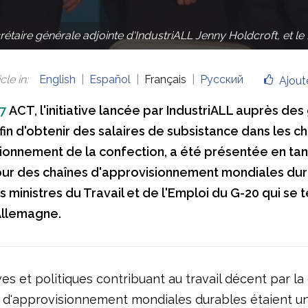
ecrétaire générale adjointe d'IndustriALL Jenny Holdcroft, et
cle in
:
English
Español
Français
Русский
Ajout
7
ACT, l'initiative lancée par IndustriALL auprès de
in d'obtenir des salaires de subsistance dans les c
ionnement de la confection, a été présentée en ta
r des chaînes d'approvisionnement mondiales dura
 ministres du Travail et de l'Emploi du G-20 qui se t
Allemagne.
ives et politiques contribuant au travail décent par la
 d'approvisionnement mondiales durables étaient u