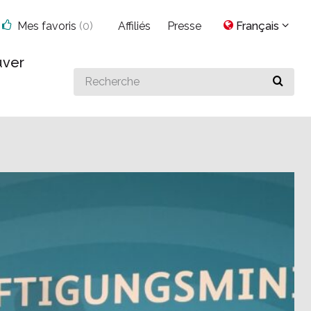
Mes favoris
(
0
)
Affiliés
Presse
Français
uver
Search
for
something