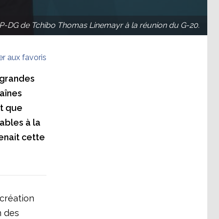
 le P-DG de Tchibo Thomas Linemayr à la réunion du G-20.
er aux favoris
s grandes
haînes
nt que
bles à la
enait cette
 création
n des