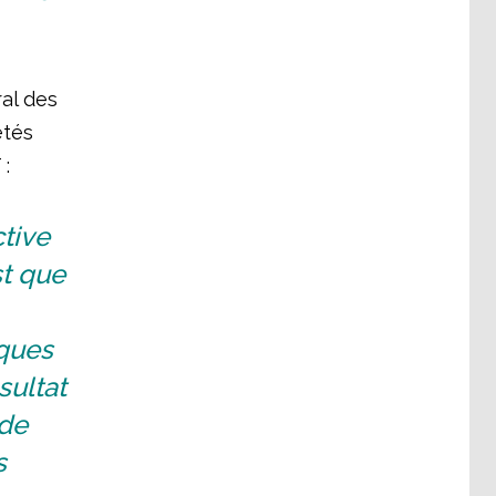
al des
étés
 :
ctive
t que
iques
sultat
 de
s