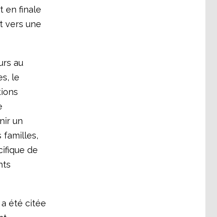
t en finale
at vers une
urs au
s, le
tions
e
nir un
 familles,
cifique de
nts
 a été citée