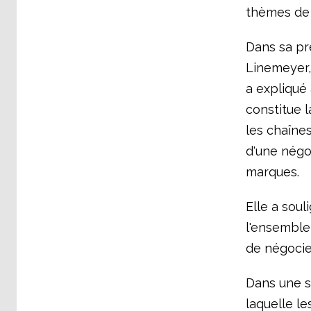
thèmes de 
Dans sa pr
Linemeyer,
a expliqué
constitue 
les chaîne
d'une négoc
marques.
Elle a soul
l'ensemble
de négocier
Dans une s
laquelle le