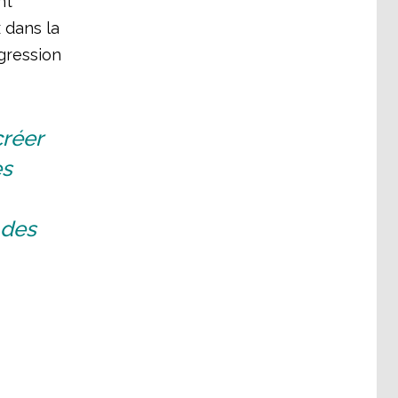
nt
 dans la
ogression
créer
es
 des