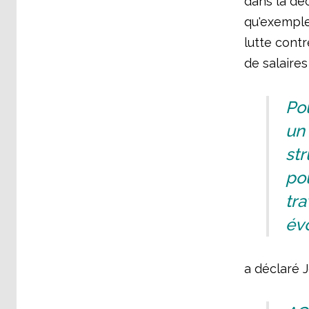
dans la déc
qu'exemple 
lutte contr
de salaires
Pou
un
str
pou
tra
évo
a déclaré 