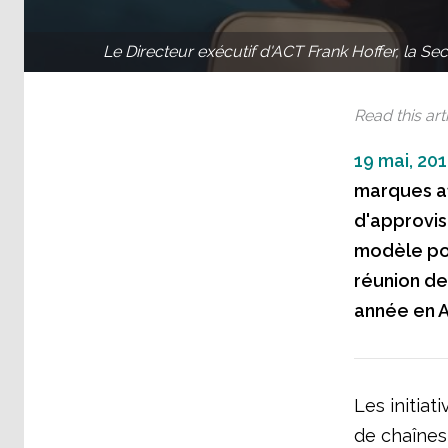
Le Directeur exécutif d'ACT Frank Hoffer, la S
Read this arti
19 mai, 201
marques af
d'approvis
modèle pou
réunion des
année en 
Les initiat
de chaînes