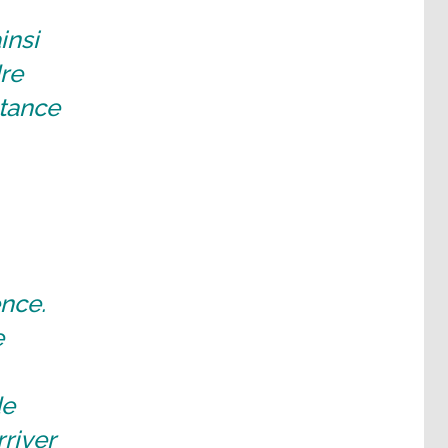
insi
re
stance
ence.
e
de
river