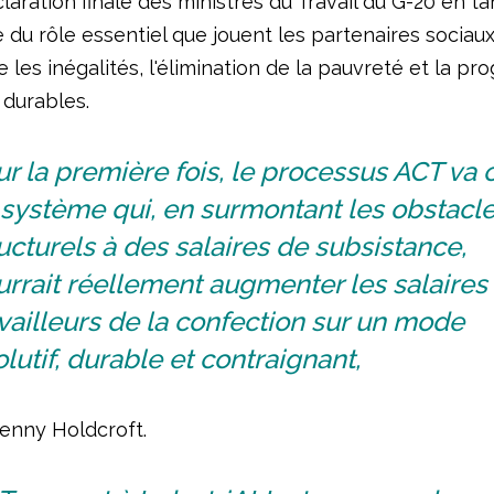
laration finale des ministres du Travail du G-20 en ta
du rôle essentiel que jouent les partenaires sociaux
e les inégalités, l'élimination de la pauvreté et la pr
 durables.
r la première fois, le processus ACT va 
 système qui, en surmontant les obstacl
ucturels à des salaires de subsistance,
rrait réellement augmenter les salaires
vailleurs de la confection sur un mode
lutif, durable et contraignant,
Jenny Holdcroft.