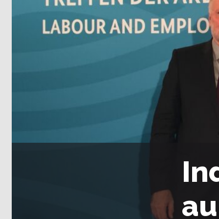
In
au