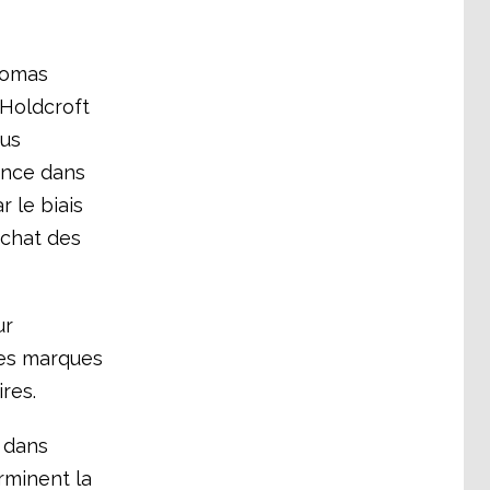
homas
 Holdcroft
sus
ance dans
 le biais
achat des
ur
des marques
res.
 dans
rminent la