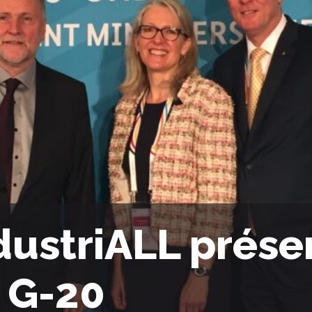
dustriALL prése
 G-20