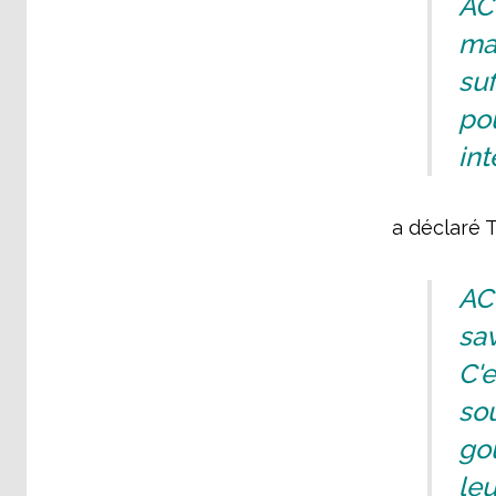
AC
mar
suf
pou
int
a déclaré 
AC
sav
C'e
so
go
leu