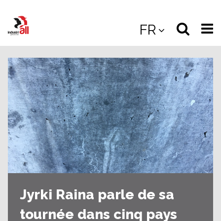
Jump
to
Select
Sea
FR
main
content
langua
the
(
(mobile
site
(mo
Jyrki Raina parle de sa
tournée dans cinq pays