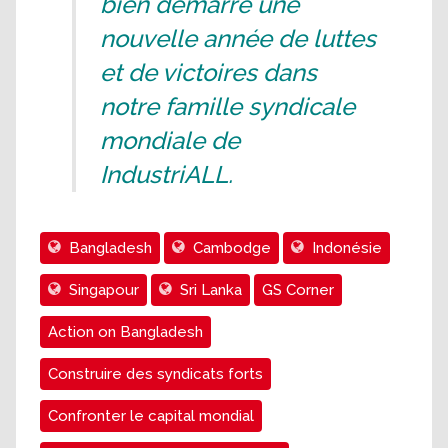
bien démarré une
nouvelle année de luttes
et de victoires dans
notre famille syndicale
mondiale de
IndustriALL.
Bangladesh
Cambodge
Indonésie
Singapour
Sri Lanka
GS Corner
Action on Bangladesh
Construire des syndicats forts
Confronter le capital mondial