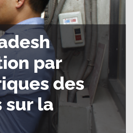
ladesh
tion par
riques des
sur la