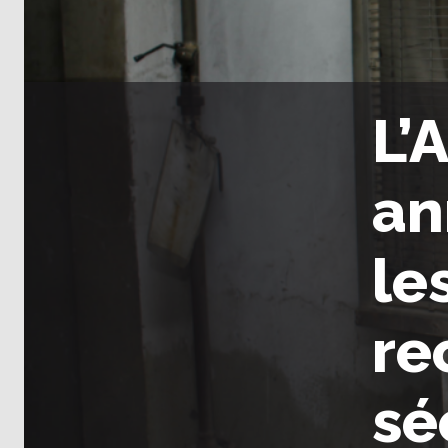
L’
an
le
re
sé