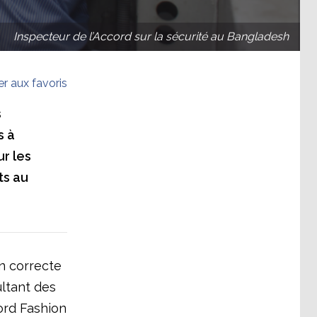
Inspecteur de l’Accord sur la sécurité au Bangladesh
er aux favoris
s
s à
r les
ts au
on correcte
ultant des
ord Fashion