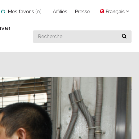
Mes favoris
(
0
)
Affiliés
Presse
Français
uver
Search
for
something