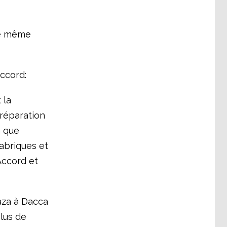
le même
Accord:
 la
 réparation
n que
abriques et
Accord et
aza à Dacca
plus de