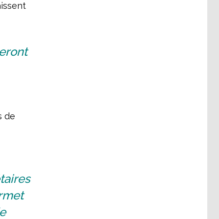
aissent
seront
s de
taires
ermet
e