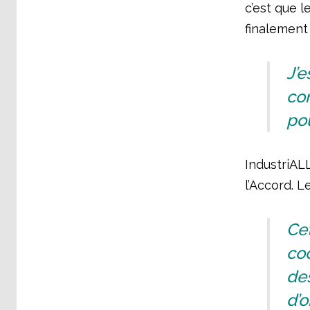
c’est que l
finalement 
J’e
co
pou
IndustriAL
l’Accord. L
Cet
coo
des
d’