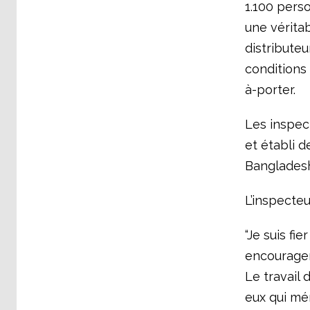
1.100 pers
une vérita
distributeu
conditions 
à-porter.
Les inspec
et établi 
Bangladesh,
L’inspecteu
“Je suis fie
encourager 
Le travail 
eux qui mér