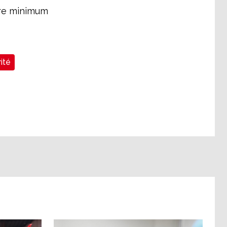
ire minimum
ité