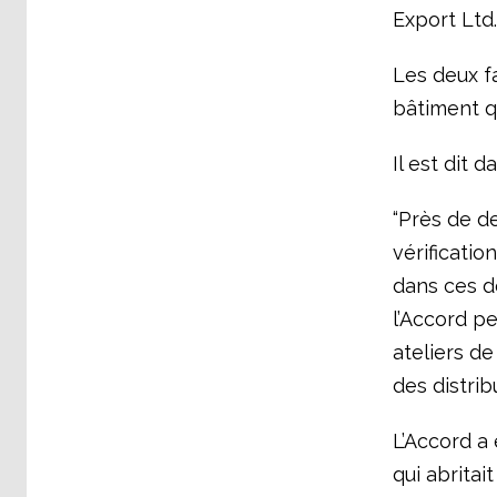
Export Ltd.
Les deux f
bâtiment q
Il est dit 
“Près de de
vérificatio
dans ces d
l’Accord p
ateliers de
des distrib
L’Accord a
qui abritai