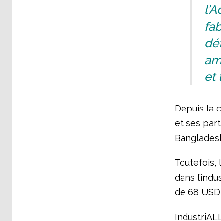
l’A
fab
dét
amé
et 
Depuis la 
et ses part
Bangladesh
Toutefois, 
dans l’indu
de 68 USD 
IndustriALL