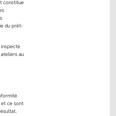
t constitue
es
es
ie du prêt-
 inspecté
ateliers au
nformité.
 et ce sont
ésultat,