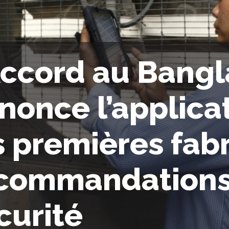
Accord au Bang
nonce l’applica
s premières fab
commandations 
curité