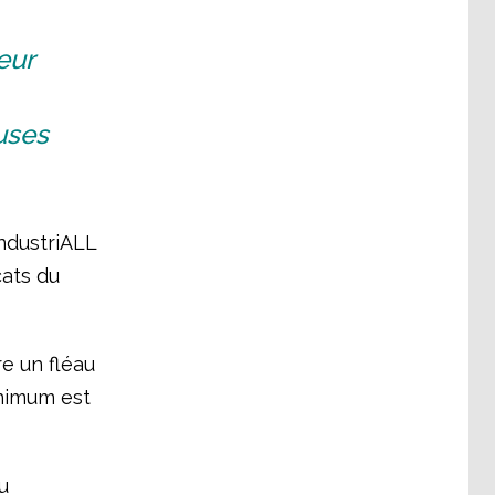
eur
uses
IndustriALL
cats du
re un fléau
inimum est
u